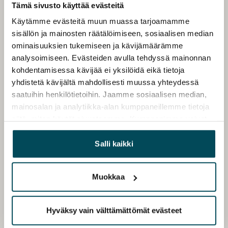
Tämä sivusto käyttää evästeitä
Käytämme evästeitä muun muassa tarjoamamme
sisällön ja mainosten räätälöimiseen, sosiaalisen median
ominaisuuksien tukemiseen ja kävijämäärämme
analysoimiseen. Evästeiden avulla tehdyssä mainonnan
kohdentamisessa kävijää ei yksilöidä eikä tietoja
yhdistetä kävijältä mahdollisesti muussa yhteydessä
saatuihin henkilötietoihin. Jaamme sosiaalisen median,
mainosalan ja analytiikka-alan kumppaneillemme tietoja
siitä, miten käytät sivustoamme. Kumppanimme voivat
yhdistää näitä tietoja muihin tietoihin, joita olet antanut
heille tai joita on kerätty, kun olet käyttänyt heidän
Salli kaikki
palvelujaan.
Muokkaa
Hyväksy vain välttämättömät evästeet