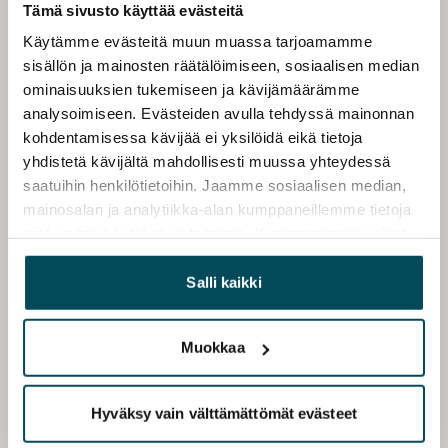
Tämä sivusto käyttää evästeitä
Käytämme evästeitä muun muassa tarjoamamme
sisällön ja mainosten räätälöimiseen, sosiaalisen median
ominaisuuksien tukemiseen ja kävijämäärämme
analysoimiseen. Evästeiden avulla tehdyssä mainonnan
kohdentamisessa kävijää ei yksilöidä eikä tietoja
yhdistetä kävijältä mahdollisesti muussa yhteydessä
saatuihin henkilötietoihin. Jaamme sosiaalisen median,
mainosalan ja analytiikka-alan kumppaneillemme tietoja
siitä, miten käytät sivustoamme. Kumppanimme voivat
yhdistää näitä tietoja muihin tietoihin, joita olet antanut
heille tai joita on kerätty, kun olet käyttänyt heidän
Salli kaikki
palvelujaan.
Muokkaa
Hyväksy vain välttämättömät evästeet