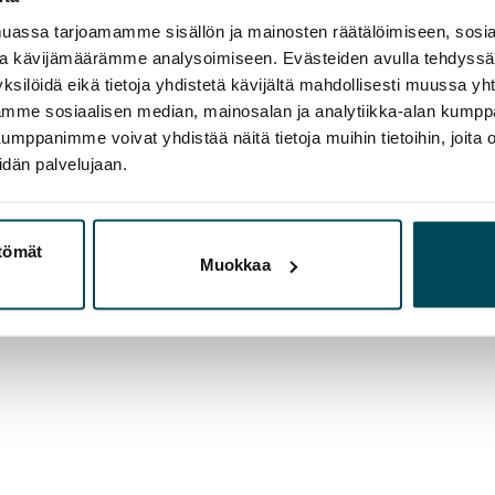
assa tarjoamamme sisällön ja mainosten räätälöimiseen, sosia
ja kävijämäärämme analysoimiseen. Evästeiden avulla tehdyss
ksilöidä eikä tietoja yhdistetä kävijältä mahdollisesti muussa y
aamme sosiaalisen median, mainosalan ja analytiikka-alan kumppa
panimme voivat yhdistää näitä tietoja muihin tietoihin, joita olet
idän palvelujaan.
ttömät
Muokkaa