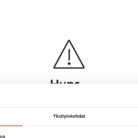
Hups...
Jotakin meni pieleen sivun lataamisessa
Palaa edelliselle sivulle
Yksityiskohdat
itä