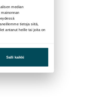
alisen median
ä mainonnan
hteydessä
neillemme tietoja siitä,
 antanut heille tai joita on
Salli kaikki