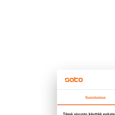
Suostumus
Tämä sivusto käyttää eväste