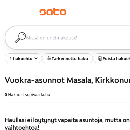
1 hakuehto
Tarkennettu haku
Poista hakue
Vuokra-asunnot Masala, Kirkkon
0
Hakuusi sopivaa kotia
Haullasi ei löytynyt vapaita asuntoja, mutta on
vaihtoehtoa!