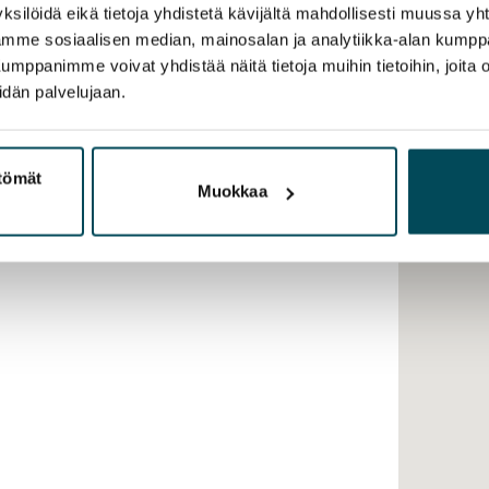
ksilöidä eikä tietoja yhdistetä kävijältä mahdollisesti muussa y
aamme sosiaalisen median, mainosalan ja analytiikka-alan kumppa
panimme voivat yhdistää näitä tietoja muihin tietoihin, joita olet
idän palvelujaan.
ttömät
Muokkaa