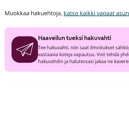
Muokkaa hakuehtoja,
katso kaikki vapaat asu
Haaveilun tueksi hakuvahti
Tee hakuvahti, niin saat ilmoitukset sähköp
vastaavia koteja vapautuu. Voit tehdä y
hakuvahdin ja halutessasi jakaa ne kavere