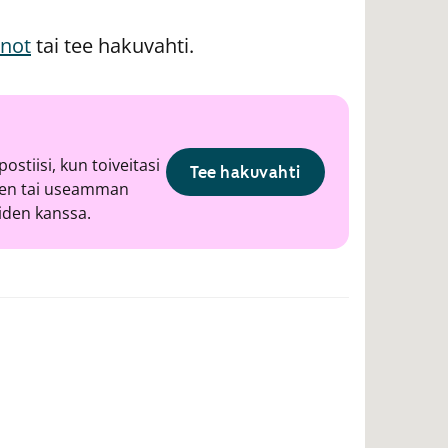
nnot
tai tee hakuvahti.
ostiisi, kun toiveitasi
Tee hakuvahti
hden tai useamman
iden kanssa.