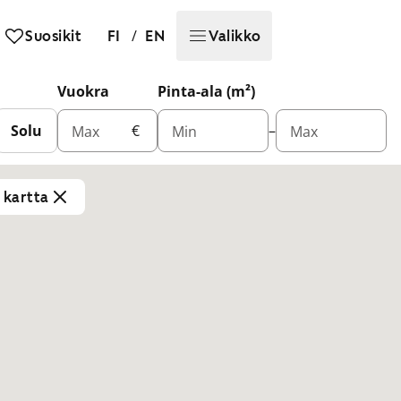
/
Suosikit
FI
EN
Valikko
Vuokra
Pinta-ala (m²)
Solu
€
–
Max
Min
Max
a kartta