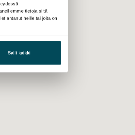
hteydessä
neillemme tietoja siitä,
 antanut heille tai joita on
Salli kaikki