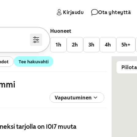
Kirjaudu
Ota yhteyttä
Huoneet
1h
2h
3h
4h
5h+
hdot
Tee hakuvahti
Piilot
ummi
Vapautuminen
neksi tarjolla on 1017 muuta