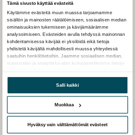
Tämä sivusto käyttää evästeitä
Käytämme evästeitä muun muassa tarjoamamme
sisällön ja mainosten räätälöimiseen, sosiaalisen median
ominaisuuksien tukemiseen ja kävijämäärämme
analysoimiseen. Evästeiden avulla tehdyssä mainonnan
kohdentamisessa kävijää ei yksilöidä eikä tietoja
yhdistetä kävijältä mahdollisesti muussa yhteydessä
saatuihin henkilötietoihin. Jaamme sosiaalisen median,
mainosalan ja analytiikka-alan kumppaneillemme tietoja
siitä, miten käytät sivustoamme. Kumppanimme voivat
yhdistää näitä tietoja muihin tietoihin, joita olet antanut
heille tai joita on kerätty, kun olet käyttänyt heidän
Salli kaikki
palvelujaan.
Muokkaa
Hyväksy vain välttämättömät evästeet