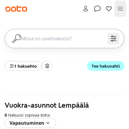
Val
1 hakuehto
Tee hakuvahti
Vuokra-asunnot Lempäälä
0
Hakuusi sopivaa kotia
Vapautuminen