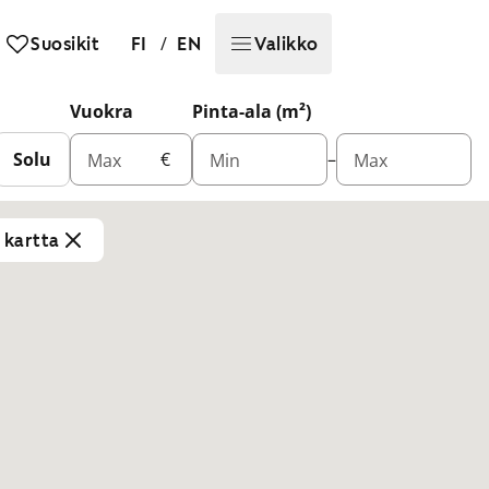
/
Suosikit
FI
EN
Valikko
Vuokra
Pinta-ala (m²)
Solu
€
–
Max
Min
Max
a kartta