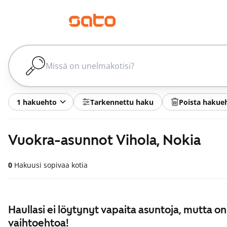
1 hakuehto
Tarkennettu haku
Poista hakue
Vuokra-asunnot Vihola, Nokia
0
Hakuusi sopivaa kotia
Haullasi ei löytynyt vapaita asuntoja, mutta on
vaihtoehtoa!