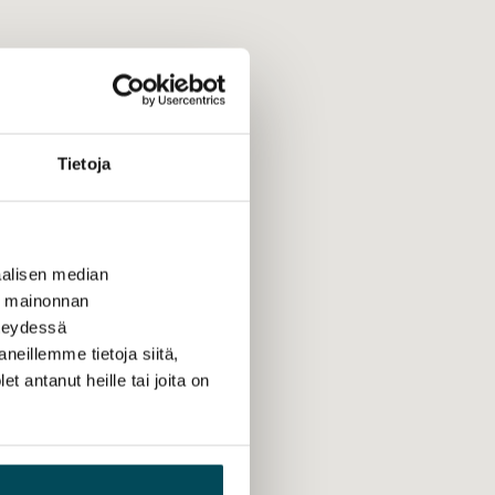
Tietoja
alisen median
ä mainonnan
hteydessä
neillemme tietoja siitä,
 antanut heille tai joita on