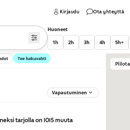
Kirjaudu
Ota yhteyttä
Huoneet
1h
2h
3h
4h
5h+
hdot
Tee hakuvahti
Piilot
Vapautuminen
neksi tarjolla on 1015 muuta