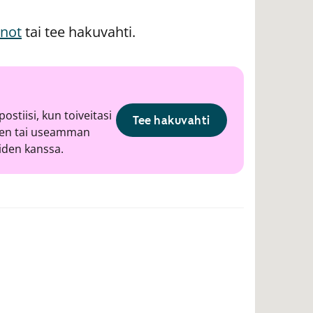
nnot
tai tee hakuvahti.
ostiisi, kun toiveitasi
Tee hakuvahti
hden tai useamman
iden kanssa.