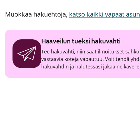
Muokkaa hakuehtoja,
katso kaikki vapaat asu
Haaveilun tueksi hakuvahti
Tee hakuvahti, niin saat ilmoitukset sähköp
vastaavia koteja vapautuu. Voit tehdä y
hakuvahdin ja halutessasi jakaa ne kavere