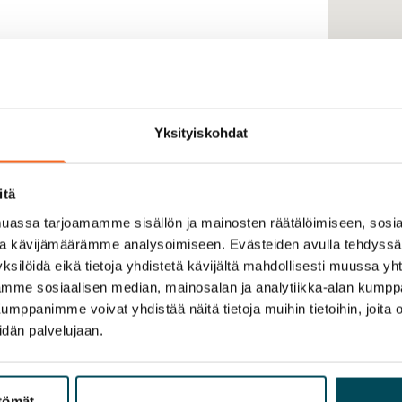
Yksityiskohdat
itä
assa tarjoamamme sisällön ja mainosten räätälöimiseen, sosia
ja kävijämäärämme analysoimiseen. Evästeiden avulla tehdyss
ksilöidä eikä tietoja yhdistetä kävijältä mahdollisesti muussa y
aamme sosiaalisen median, mainosalan ja analytiikka-alan kumppa
panimme voivat yhdistää näitä tietoja muihin tietoihin, joita olet
idän palvelujaan.
ttömät