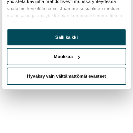
yhdistetä kävijältä mahdollisesti muussa yhteydessä
saatuihin henkilötietoihin. Jaamme sosiaalisen median,
mainosalan ja analytiikka-alan kumppaneillemme tietoja
siitä, miten käytät sivustoamme. Kumppanimme voivat
yhdistää näitä tietoja muihin tietoihin, joita olet antanut
heille tai joita on kerätty, kun olet käyttänyt heidän
Salli kaikki
palvelujaan.
Muokkaa
Hyväksy vain välttämättömät evästeet