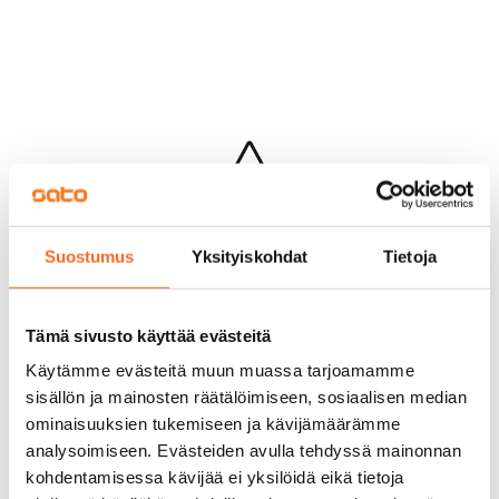
Hups...
Suostumus
Yksityiskohdat
Tietoja
Jotakin meni pieleen sivun lataamisessa
Palaa edelliselle sivulle
Tämä sivusto käyttää evästeitä
Käytämme evästeitä muun muassa tarjoamamme
sisällön ja mainosten räätälöimiseen, sosiaalisen median
ominaisuuksien tukemiseen ja kävijämäärämme
analysoimiseen. Evästeiden avulla tehdyssä mainonnan
kohdentamisessa kävijää ei yksilöidä eikä tietoja