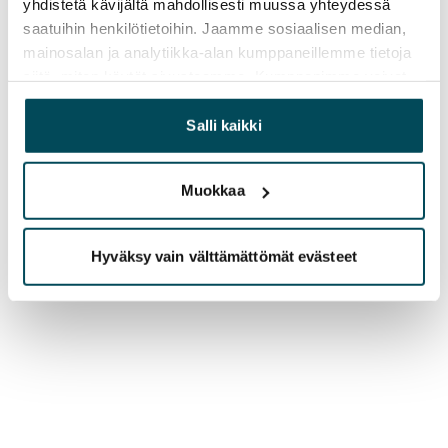
yhdistetä kävijältä mahdollisesti muussa yhteydessä
saatuihin henkilötietoihin. Jaamme sosiaalisen median,
mainosalan ja analytiikka-alan kumppaneillemme tietoja
siitä, miten käytät sivustoamme. Kumppanimme voivat
yhdistää näitä tietoja muihin tietoihin, joita olet antanut
heille tai joita on kerätty, kun olet käyttänyt heidän
Salli kaikki
palvelujaan.
Muokkaa
Hyväksy vain välttämättömät evästeet