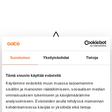
Hups...
Suostumus
Yksityiskohdat
Tietoja
Jotakin meni pieleen sivun lataamisessa
Palaa edelliselle sivulle
Tämä sivusto käyttää evästeitä
Käytämme evästeitä muun muassa tarjoamamme
sisällön ja mainosten räätälöimiseen, sosiaalisen median
ominaisuuksien tukemiseen ja kävijämäärämme
analysoimiseen. Evästeiden avulla tehdyssä mainonnan
kohdentamisessa kävijää ei yksilöidä eikä tietoja