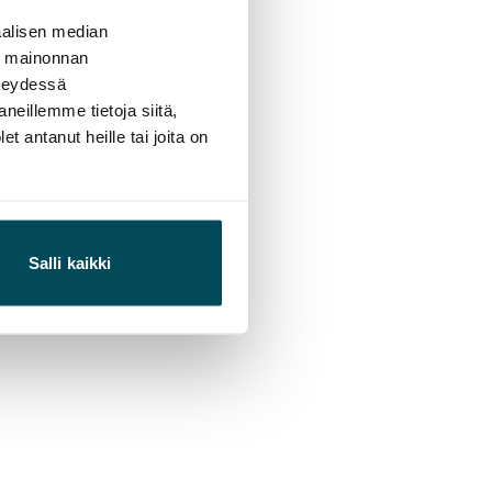
alisen median
ä mainonnan
hteydessä
neillemme tietoja siitä,
 antanut heille tai joita on
Salli kaikki