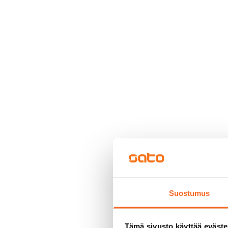
Suostumus
Tämä sivusto käyttää eväste