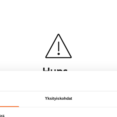
Hups...
Jotakin meni pieleen sivun lataamisessa
Palaa edelliselle sivulle
Yksityiskohdat
itä