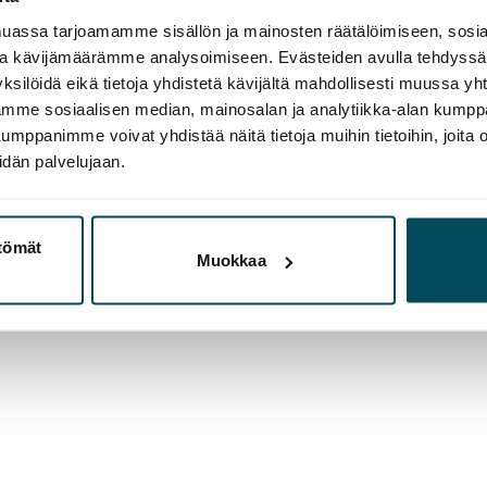
assa tarjoamamme sisällön ja mainosten räätälöimiseen, sosia
ja kävijämäärämme analysoimiseen. Evästeiden avulla tehdyss
ksilöidä eikä tietoja yhdistetä kävijältä mahdollisesti muussa y
aamme sosiaalisen median, mainosalan ja analytiikka-alan kumppa
panimme voivat yhdistää näitä tietoja muihin tietoihin, joita olet
idän palvelujaan.
ttömät
Muokkaa