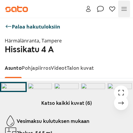
Val
Palaa hakutuloksiin
Härmälänranta, Tampere
Hissikatu 4 A
Asunto
Pohjapiirros
Videot
Talon kuvat
Katso kaikki kuvat (6)
Näytetään dia 1 / 6
Vesimaksu kulutuksen mukaan