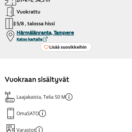
2h+k+s, 54,5 m²
Vuokrattu
5/8 , talossa hissi
Härmälänranta, Tampere
Katso kartalla
Lisää suosikkeihin
Vuokraan sisältyvät
Laajakaista, Telia 50 M
OmaSATO
Varastot