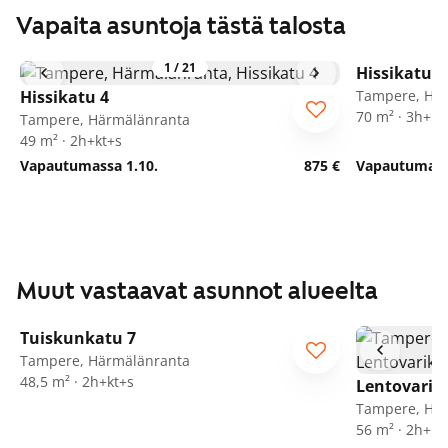
Vapaita asuntoja tästä talosta
1
/
21
Hissikatu 4
Hissikatu 4
Tampere, Hä
70 m² · 3h+k+
Tampere, Härmälänranta
49 m² · 2h+kt+s
Vapautumassa 1.10.
875 €
Vapautumassa
Muut vastaavat asunnot alueelta
1
/
29
Tuiskunkatu 7
Tampere, Härmälänranta
48,5 m² · 2h+kt+s
Lentovarik
Tampere, Hä
56 m² · 2h+k+