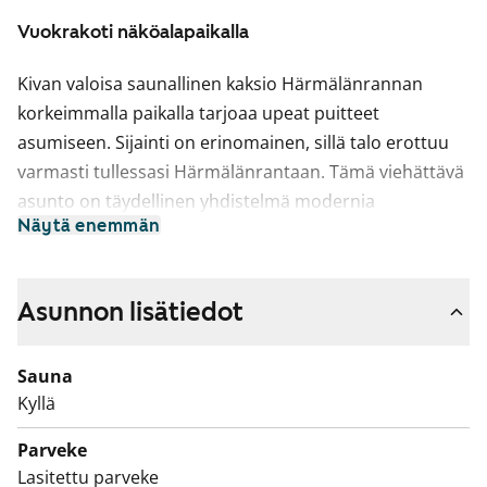
Vuokrakoti näköalapaikalla
Kivan valoisa saunallinen kaksio Härmälänrannan
korkeimmalla paikalla tarjoaa upeat puitteet
asumiseen. Sijainti on erinomainen, sillä talo erottuu
varmasti tullessasi Härmälänrantaan. Tämä viehättävä
asunto on täydellinen yhdistelmä modernia
Näytä enemmän
mukavuutta ja luonnonläheisyyttä.
Asunnon pohjaratkaisu on suunniteltu avaraksi ja
toimivaksi. Ikkunoista tulvii luonnonvaloa, mikä luo
Asunnon lisätiedot
raikkaan ja viihtyisän tunnelman. Avarat huoneet
antavat mahdollisuuden sisustaa koti juuri omien
Sauna
toiveidesi mukaan.
Kyllä
Olohuone on kodin sydän, jossa on tilaa rentoutua ja
viettää aikaa perheen ja ystävien kanssa. Suuret
Parveke
ikkunat tuovat luonnonvalon osaksi arkea ja tarjoavat
Lasitettu parveke