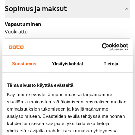
Sopimus ja maksut
Vapautuminen
Vuokrattu
Varallisuusrajat
Ei
Suostumus
Yksityiskohdat
Tietoja
Vuokra
Vuokravakuus
0 €, (yrityksille min. 1 kk vuokra)
Tämä sivusto käyttää evästeitä
Käytämme evästeitä muun muassa tarjoamamme
Kotivakuutus
sisällön ja mainosten räätälöimiseen, sosiaalisen median
Pakollinen, ei sisälly vuokraan
ominaisuuksien tukemiseen ja kävijämäärämme
analysoimiseen. Evästeiden avulla tehdyssä mainonnan
Vesimaksu
kohdentamisessa kävijää ei yksilöidä eikä tietoja
Kulutuksen mukaan
yhdistetä kävijältä mahdollisesti muussa yhteydessä