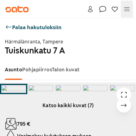
Val
Palaa hakutuloksiin
Härmälänranta, Tampere
Tuiskunkatu 7 A
Asunto
Pohjapiirros
Talon kuvat
Katso kaikki kuvat (7)
Näytetään dia 1 / 7
795 €