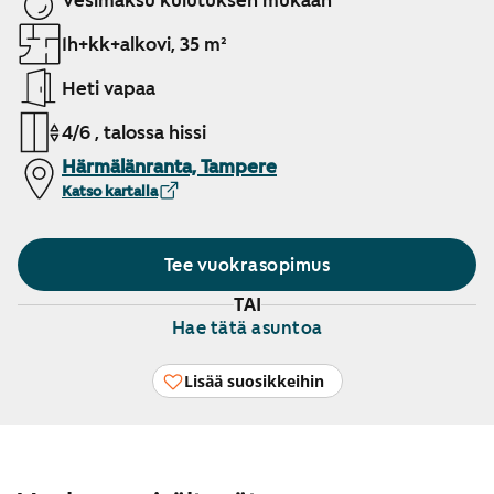
Vesimaksu kulutuksen mukaan
1h+kk+alkovi, 35 m²
Heti vapaa
4/6 , talossa hissi
Härmälänranta, Tampere
Katso kartalla
Tee vuokrasopimus
TAI
Hae tätä asuntoa
Lisää suosikkeihin