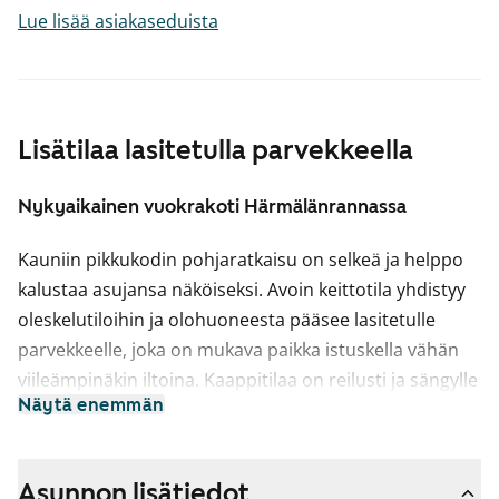
Lue lisää asiakaseduista
Lisätilaa lasitetulla parvekkeella
Nykyaikainen vuokrakoti Härmälänrannassa
Kauniin pikkukodin pohjaratkaisu on selkeä ja helppo
kalustaa asujansa näköiseksi. Avoin keittotila yhdistyy
oleskelutiloihin ja olohuoneesta pääsee lasitetulle
parvekkeelle, joka on mukava paikka istuskella vähän
viileämpinäkin iltoina. Kaappitilaa on reilusti ja sängylle
Näytä enemmän
on luonteva paikka oleskelutilassa pienen väliseinän
takana.
Asuintilojen lattiat ovat valkaistua tammilankkua
Asunnon lisätiedot