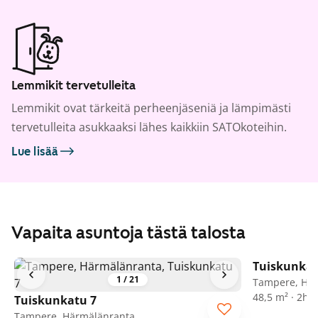
Lemmikit tervetulleita
Lemmikit ovat tärkeitä perheenjäseniä ja lämpimästi
tervetulleita asukkaaksi lähes kaikkiin SATOkoteihin.
Lue lisää
Vapaita asuntoja tästä talosta
Tuiskunkat
1
/
21
Tampere, Hä
48,5 m² · 2h+
Tuiskunkatu 7
Tampere, Härmälänranta