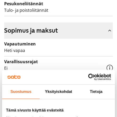
Pesukoneliitännät
Tulo- ja poistoliitännät
Sopimus ja maksut
Vapautuminen
Heti vapaa
Varallisuusrajat
Ei
Vuokra
795 €/kk
Suostumus
Yksityiskohdat
Tietoja
Vuokravakuus
0 €, (yrityksille min. 1 kk vuokra)
Tämä sivusto käyttää evästeitä
Vuokrasopimus