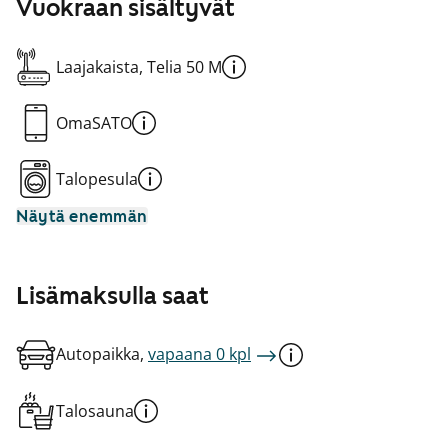
Vuokraan sisältyvät
Laajakaista, Telia 50 M
OmaSATO
Talopesula
Näytä enemmän
Lisämaksulla saat
Autopaikka,
vapaana 0 kpl
Talosauna