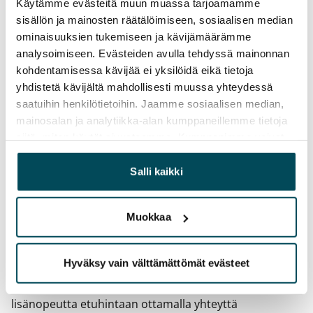
Käytämme evästeitä muun muassa tarjoamamme
Toistaiseksi voimassa oleva, minimi asumisaika
sisällön ja mainosten räätälöimiseen, sosiaalisen median
12 kk
ominaisuuksien tukemiseen ja kävijämäärämme
analysoimiseen. Evästeiden avulla tehdyssä mainonnan
Irtisanomis­mahdollisuus
kohdentamisessa kävijää ei yksilöidä eikä tietoja
12 kk vuokrasopimuksesta tai sopimussakolla
yhdistetä kävijältä mahdollisesti muussa yhteydessä
aiemmin
saatuihin henkilötietoihin. Jaamme sosiaalisen median,
mainosalan ja analytiikka-alan kumppaneillemme tietoja
Kotivakuutus
siitä, miten käytät sivustoamme. Kumppanimme voivat
Pakollinen, ei sisälly vuokraan
yhdistää näitä tietoja muihin tietoihin, joita olet antanut
heille tai joita on kerätty, kun olet käyttänyt heidän
Vesimaksu
Salli kaikki
palvelujaan.
Kulutuksen mukaan
Muokkaa
Sähkömaksu
Vuokralainen solmii itse sähkösopimuksen.
Hyväksy vain välttämättömät evästeet
Laajakaista
Vuokraan sisältyy 50 M laajakaistaliittymä. Voit hankkia
lisänopeutta etuhintaan ottamalla yhteyttä