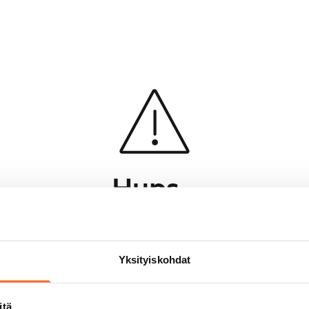
Hups...
Jotakin meni pieleen sivun lataamisessa
Palaa edelliselle sivulle
Yksityiskohdat
itä