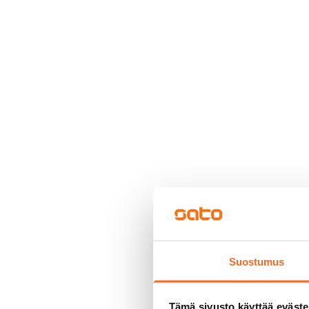
Suostumus
Tämä sivusto käyttää eväste