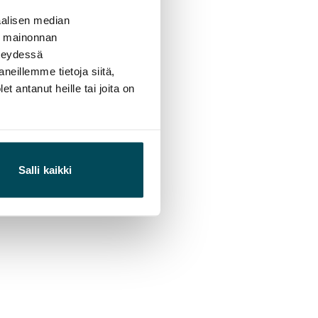
alisen median
ä mainonnan
hteydessä
neillemme tietoja siitä,
 antanut heille tai joita on
Salli kaikki