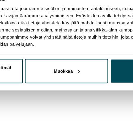
assa tarjoamamme sisällön ja mainosten räätälöimiseen, sosia
ja kävijämäärämme analysoimiseen. Evästeiden avulla tehdyss
ksilöidä eikä tietoja yhdistetä kävijältä mahdollisesti muussa y
aamme sosiaalisen median, mainosalan ja analytiikka-alan kumppa
panimme voivat yhdistää näitä tietoja muihin tietoihin, joita olet
idän palvelujaan.
ttömät
Muokkaa