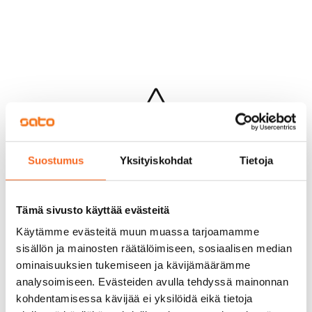
Hups...
Suostumus
Yksityiskohdat
Tietoja
Jotakin meni pieleen sivun lataamisessa
Palaa edelliselle sivulle
Tämä sivusto käyttää evästeitä
Käytämme evästeitä muun muassa tarjoamamme
sisällön ja mainosten räätälöimiseen, sosiaalisen median
ominaisuuksien tukemiseen ja kävijämäärämme
analysoimiseen. Evästeiden avulla tehdyssä mainonnan
kohdentamisessa kävijää ei yksilöidä eikä tietoja