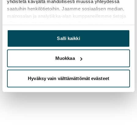
yhdistetä kävijältä mahdollisesti muussa yhteydessä
saatuihin henkilötietoihin. Jaamme sosiaalisen median,
mainosalan ja analytiikka-alan kumppaneillemme tietoja
siitä, miten käytät sivustoamme. Kumppanimme voivat
yhdistää näitä tietoja muihin tietoihin, joita olet antanut
heille tai joita on kerätty, kun olet käyttänyt heidän
Salli kaikki
palvelujaan.
Muokkaa
Hyväksy vain välttämättömät evästeet