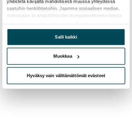
yhdistetä kävijältä mahdollisesti muussa yhteydessä
saatuihin henkilötietoihin. Jaamme sosiaalisen median,
mainosalan ja analytiikka-alan kumppaneillemme tietoja
siitä, miten käytät sivustoamme. Kumppanimme voivat
yhdistää näitä tietoja muihin tietoihin, joita olet antanut
heille tai joita on kerätty, kun olet käyttänyt heidän
Salli kaikki
palvelujaan.
Muokkaa
Hyväksy vain välttämättömät evästeet