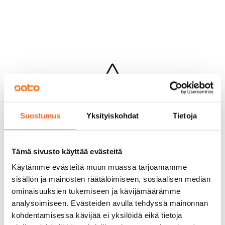
Hups...
Suostumus
Yksityiskohdat
Tietoja
Jotakin meni pieleen sivun lataamisessa
Palaa edelliselle sivulle
Tämä sivusto käyttää evästeitä
Käytämme evästeitä muun muassa tarjoamamme
sisällön ja mainosten räätälöimiseen, sosiaalisen median
ominaisuuksien tukemiseen ja kävijämäärämme
analysoimiseen. Evästeiden avulla tehdyssä mainonnan
kohdentamisessa kävijää ei yksilöidä eikä tietoja