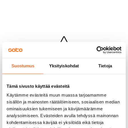
Hups...
Suostumus
Yksityiskohdat
Tietoja
Jotakin meni pieleen sivun lataamisessa
Palaa edelliselle sivulle
Tämä sivusto käyttää evästeitä
Käytämme evästeitä muun muassa tarjoamamme
sisällön ja mainosten räätälöimiseen, sosiaalisen median
ominaisuuksien tukemiseen ja kävijämäärämme
analysoimiseen. Evästeiden avulla tehdyssä mainonnan
kohdentamisessa kävijää ei yksilöidä eikä tietoja