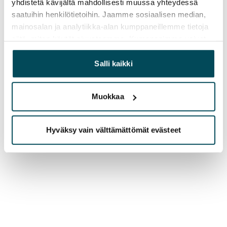
yhdistetä kävijältä mahdollisesti muussa yhteydessä
saatuihin henkilötietoihin. Jaamme sosiaalisen median,
mainosalan ja analytiikka-alan kumppaneillemme tietoja
siitä, miten käytät sivustoamme. Kumppanimme voivat
yhdistää näitä tietoja muihin tietoihin, joita olet antanut
heille tai joita on kerätty, kun olet käyttänyt heidän
Salli kaikki
palvelujaan.
Muokkaa
Hyväksy vain välttämättömät evästeet