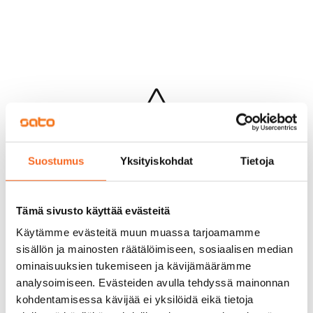
Hups...
Suostumus
Yksityiskohdat
Tietoja
Jotakin meni pieleen sivun lataamisessa
Palaa edelliselle sivulle
Tämä sivusto käyttää evästeitä
Käytämme evästeitä muun muassa tarjoamamme
sisällön ja mainosten räätälöimiseen, sosiaalisen median
ominaisuuksien tukemiseen ja kävijämäärämme
analysoimiseen. Evästeiden avulla tehdyssä mainonnan
kohdentamisessa kävijää ei yksilöidä eikä tietoja