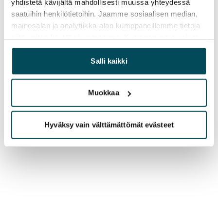
yhdistetä kävijältä mahdollisesti muussa yhteydessä
saatuihin henkilötietoihin. Jaamme sosiaalisen median,
mainosalan ja analytiikka-alan kumppaneillemme tietoja
siitä, miten käytät sivustoamme. Kumppanimme voivat
yhdistää näitä tietoja muihin tietoihin, joita olet antanut
heille tai joita on kerätty, kun olet käyttänyt heidän
Salli kaikki
palvelujaan.
Muokkaa
Hyväksy vain välttämättömät evästeet