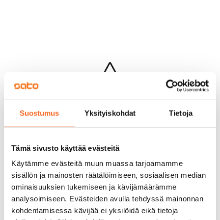
Hups...
Suostumus
Yksityiskohdat
Tietoja
Jotakin meni pieleen sivun lataamisessa
Palaa edelliselle sivulle
Tämä sivusto käyttää evästeitä
Käytämme evästeitä muun muassa tarjoamamme
sisällön ja mainosten räätälöimiseen, sosiaalisen median
ominaisuuksien tukemiseen ja kävijämäärämme
analysoimiseen. Evästeiden avulla tehdyssä mainonnan
kohdentamisessa kävijää ei yksilöidä eikä tietoja