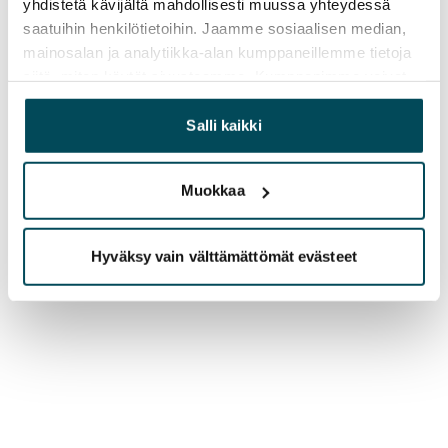
yhdistetä kävijältä mahdollisesti muussa yhteydessä
saatuihin henkilötietoihin. Jaamme sosiaalisen median,
mainosalan ja analytiikka-alan kumppaneillemme tietoja
siitä, miten käytät sivustoamme. Kumppanimme voivat
yhdistää näitä tietoja muihin tietoihin, joita olet antanut
heille tai joita on kerätty, kun olet käyttänyt heidän
Salli kaikki
palvelujaan.
Muokkaa
Hyväksy vain välttämättömät evästeet