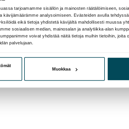
assa tarjoamamme sisällön ja mainosten räätälöimiseen, sosia
ja kävijämäärämme analysoimiseen. Evästeiden avulla tehdyss
ksilöidä eikä tietoja yhdistetä kävijältä mahdollisesti muussa y
aamme sosiaalisen median, mainosalan ja analytiikka-alan kumppa
panimme voivat yhdistää näitä tietoja muihin tietoihin, joita olet
idän palvelujaan.
ttömät
Muokkaa