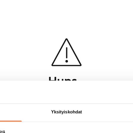
Hups...
Jotakin meni pieleen sivun lataamisessa
Palaa edelliselle sivulle
Yksityiskohdat
itä