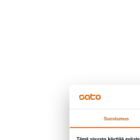
Suostumus
Tämä sivusto käyttää eväste