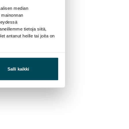
alisen median
ä mainonnan
hteydessä
neillemme tietoja siitä,
 antanut heille tai joita on
Salli kaikki