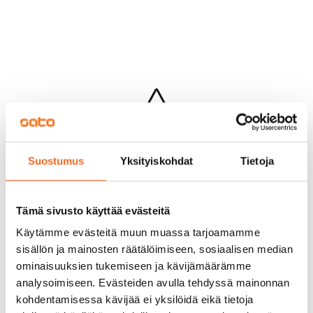
Hups...
Suostumus
Yksityiskohdat
Tietoja
Jotakin meni pieleen sivun lataamisessa
Palaa edelliselle sivulle
Tämä sivusto käyttää evästeitä
Käytämme evästeitä muun muassa tarjoamamme
sisällön ja mainosten räätälöimiseen, sosiaalisen median
ominaisuuksien tukemiseen ja kävijämäärämme
analysoimiseen. Evästeiden avulla tehdyssä mainonnan
kohdentamisessa kävijää ei yksilöidä eikä tietoja