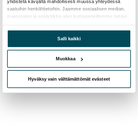
yhdistetä kävijältä mahdollisesti muussa yhteydessä
saatuihin henkilötietoihin. Jaamme sosiaalisen median,
mainosalan ja analytiikka-alan kumppaneillemme tietoja
siitä, miten käytät sivustoamme. Kumppanimme voivat
yhdistää näitä tietoja muihin tietoihin, joita olet antanut
heille tai joita on kerätty, kun olet käyttänyt heidän
Salli kaikki
palvelujaan.
Muokkaa
Hyväksy vain välttämättömät evästeet