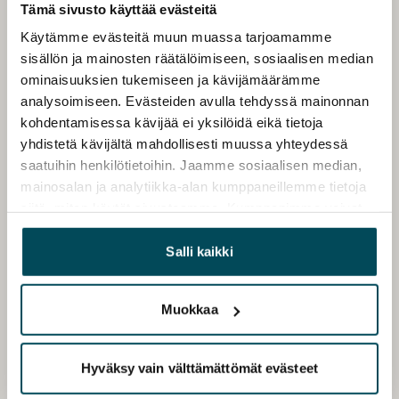
Tämä sivusto käyttää evästeitä
Käytämme evästeitä muun muassa tarjoamamme
sisällön ja mainosten räätälöimiseen, sosiaalisen median
ominaisuuksien tukemiseen ja kävijämäärämme
analysoimiseen. Evästeiden avulla tehdyssä mainonnan
kohdentamisessa kävijää ei yksilöidä eikä tietoja
yhdistetä kävijältä mahdollisesti muussa yhteydessä
saatuihin henkilötietoihin. Jaamme sosiaalisen median,
mainosalan ja analytiikka-alan kumppaneillemme tietoja
siitä, miten käytät sivustoamme. Kumppanimme voivat
yhdistää näitä tietoja muihin tietoihin, joita olet antanut
heille tai joita on kerätty, kun olet käyttänyt heidän
Salli kaikki
palvelujaan.
Muokkaa
Hyväksy vain välttämättömät evästeet