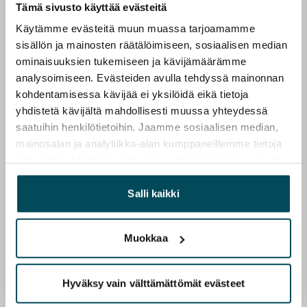
Tämä sivusto käyttää evästeitä
Käytämme evästeitä muun muassa tarjoamamme
sisällön ja mainosten räätälöimiseen, sosiaalisen median
ominaisuuksien tukemiseen ja kävijämäärämme
analysoimiseen. Evästeiden avulla tehdyssä mainonnan
kohdentamisessa kävijää ei yksilöidä eikä tietoja
yhdistetä kävijältä mahdollisesti muussa yhteydessä
saatuihin henkilötietoihin. Jaamme sosiaalisen median,
mainosalan ja analytiikka-alan kumppaneillemme tietoja
siitä, miten käytät sivustoamme. Kumppanimme voivat
yhdistää näitä tietoja muihin tietoihin, joita olet antanut
heille tai joita on kerätty, kun olet käyttänyt heidän
Salli kaikki
palvelujaan.
Muokkaa
Hyväksy vain välttämättömät evästeet