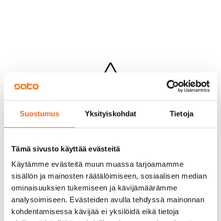
Hups...
Suostumus
Yksityiskohdat
Tietoja
Jotakin meni pieleen sivun lataamisessa
Palaa edelliselle sivulle
Tämä sivusto käyttää evästeitä
Käytämme evästeitä muun muassa tarjoamamme
sisällön ja mainosten räätälöimiseen, sosiaalisen median
ominaisuuksien tukemiseen ja kävijämäärämme
analysoimiseen. Evästeiden avulla tehdyssä mainonnan
kohdentamisessa kävijää ei yksilöidä eikä tietoja