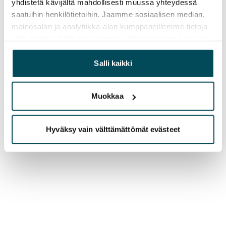
yhdistetä kävijältä mahdollisesti muussa yhteydessä
saatuihin henkilötietoihin. Jaamme sosiaalisen median,
mainosalan ja analytiikka-alan kumppaneillemme tietoja
siitä, miten käytät sivustoamme. Kumppanimme voivat
yhdistää näitä tietoja muihin tietoihin, joita olet antanut
heille tai joita on kerätty, kun olet käyttänyt heidän
Salli kaikki
palvelujaan.
Muokkaa
Hyväksy vain välttämättömät evästeet