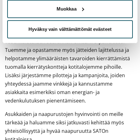
Haluamme tehdä vastuullisista arjen valinnoista
Muokkaa
helppoja SATOkotien asukkaille. Olemme asentaneet
asuntoihin huoneistokohtaisia vesimittareita, jotka
Hyväksy vain välttämättömät evästeet
mahdollistavat asukkaillemme reaaliaikaisen
vedenkulutuksen seurannan OmaSATO-palvelussa.
Tuemme ja opastamme myös jätteiden lajittelussa ja
helpotamme ylimääräisten tavaroiden kierrättämistä
tuomalla kierrätyskontteja kotitalojemme pihoille.
Lisäksi järjestämme pilotteja ja kampanjoita, joiden
yhteydessä jaamme vinkkejä ja kannustamme
asiakkaita esimerkiksi oman energian- ja
vedenkulutuksen pienentämiseen.
Asukkaiden ja naapurustojen hyvinvointi on meille
tärkeää ja haluamme siksi jatkuvasti kehittää myös
yhteisöllisyyttä ja hyvää naapuruutta SATOn
kotitaloissa.