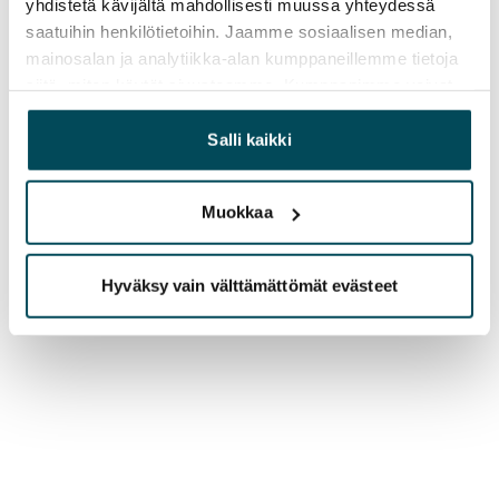
yhdistetä kävijältä mahdollisesti muussa yhteydessä
saatuihin henkilötietoihin. Jaamme sosiaalisen median,
mainosalan ja analytiikka-alan kumppaneillemme tietoja
siitä, miten käytät sivustoamme. Kumppanimme voivat
yhdistää näitä tietoja muihin tietoihin, joita olet antanut
heille tai joita on kerätty, kun olet käyttänyt heidän
Salli kaikki
palvelujaan.
Muokkaa
Hyväksy vain välttämättömät evästeet