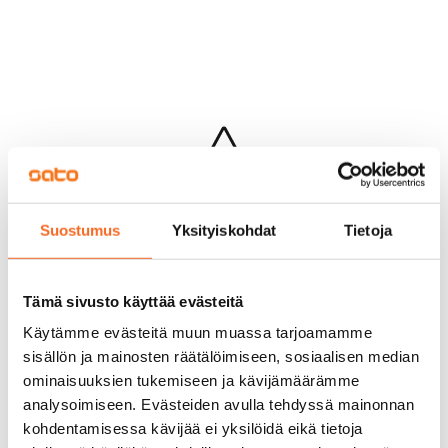
Hups...
Suostumus
Yksityiskohdat
Tietoja
Jotakin meni pieleen sivun lataamisessa
Palaa edelliselle sivulle
Tämä sivusto käyttää evästeitä
Käytämme evästeitä muun muassa tarjoamamme
sisällön ja mainosten räätälöimiseen, sosiaalisen median
ominaisuuksien tukemiseen ja kävijämäärämme
analysoimiseen. Evästeiden avulla tehdyssä mainonnan
kohdentamisessa kävijää ei yksilöidä eikä tietoja