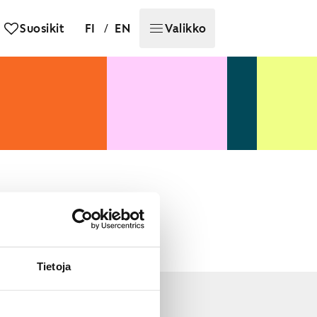
/
Suosikit
FI
EN
Valikko
sta sähköpostissa
Tietoja