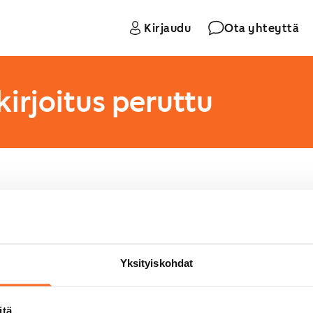
Kirjaudu
Ota yhteyttä
irjoitus peruttu
muksen allekirjoituksen. Voit jatkaa allekirjoitu
tta niin kauan kuin linkki on voimassa.
Yksityiskohdat
itä