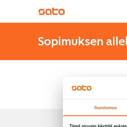
Sopimuksen allek
Olet perunut sopi
olevan linkin kau
Suostumus
Tämä sivusto käyttää eväste