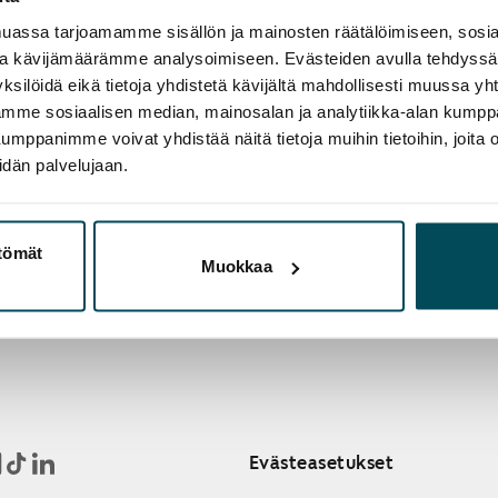
assa tarjoamamme sisällön ja mainosten räätälöimiseen, sosia
ja kävijämäärämme analysoimiseen. Evästeiden avulla tehdyss
at vuokra-asunnot
Asunnon hakeminen ja
ksilöidä eikä tietoja yhdistetä kävijältä mahdollisesti muussa y
nki
SATOkodissa asuminen
aamme sosiaalisen median, mainosalan ja analytiikka-alan kumppa
o
Miksi valitsisin SATOn?
panimme voivat yhdistää näitä tietoja muihin tietoihin, joita olet
aa
Näin haet asuntoa
idän palvelujaan.
ere
Asiakasedut
u
Ohjeita ja neuvoja asukkaall
i kaupungit ja
Yrityksille
ttömät
unginosat
På svenska: Kundens SATO
Muokkaa
jan tasalla - tilaa uutiskirje
kortfattat
Kotona - sisältöä kotielämää
Evästeasetukset