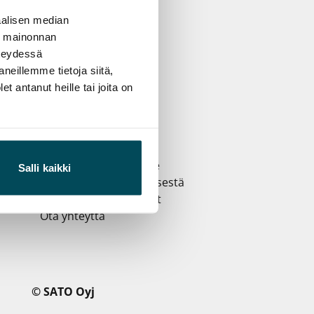
alisen median
ä mainonnan
Yritystietoa
hteydessä
SATO yrityksenä
neillemme tietoja siitä,
Sijoittajille
 antanut heille tai joita on
Vastuullisuus
Avoimet työpaikat ja
e
rekrytointiprosessi
Tietosuoja ja evästeet
Saavutettavuusseloste
Salli kaikki
Raportoi väärinkäytöksestä
n
Yrityslaskutusosoitteet
Ota yhteyttä
© SATO Oyj