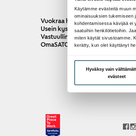
Käytämme evästeitä muun mu
ominaisuuksien tukemiseen 
Vuokraa heti
Vapa
kohdentamisessa kävijää ei y
Helsi
Usein kysyttyä
saatuihin henkilötietoihin. J
Espo
Vastuullinen SATO
miten käytät sivustoamme. Kump
Vant
OmaSATO
kerätty, kun olet käyttänyt he
Tamp
Turk
Kaikk
Hyväksy vain välttämä
kaup
evästeet
Pysy a
JOULU 2024-2025
SUOMI