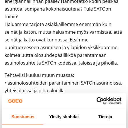
energianhallinnan päälle? Hahmotatko kodin pelkkää
asuntoa isompana kokonaisuutena? Tule SATOon
töihin!
Haluamme tarjota asiakkaillemme enemmän kuin
seinät ja katon, mutta haluamme myös varmistaa, että
seinät ja katto ovat kunnossa. Etsimme
uunituoreeseen asumisen ja ylläpidon yksikköömme
kolmea uutta olosuhdepäällikköä parantamaan
asuinolosuhteita SATOn kodeissa, taloissa ja pihoilla.
Tehtäviisi kuuluu muun muassa:
• asuinolosuhteiden parantaminen SATOn asunnoissa,
yhteistiloissa ja piha-alueilla
• energianhallinnan käytännön toiminta
• huollon ja siivouksen ohjaaminen
• KHS-auditointi huollon ja siivouksen osalta
Suostumus
Yksityiskohdat
Tietoja
• teknisten korjaustöiden budjetointi yhdessä