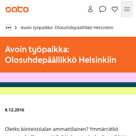
Val
Avoin työpaikka: Olosuhdepäällikkö Helsinkiin
Avoin työpaikka:
Olosuhdepäällikkö Helsinkiin
8.12.2016
Oletko kiinteistöalan ammattilainen? Ymmärrätkö