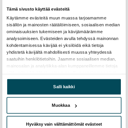
palvelupäälliköiden ja elinkaarihallinnan
asiantuntijoiden kanssa
Tämä sivusto käyttää evästeitä
• pienten korjausprojektien vetovastuu
Käytämme evästeitä muun muassa tarjoamamme
sisällön ja mainosten räätälöimiseen, sosiaalisen median
Sinä:
ominaisuuksien tukemiseen ja kävijämäärämme
• hahmotat hyvin laajojakin teknisiä kokonaisuuksia
analysoimiseen. Evästeiden avulla tehdyssä mainonnan
• olet palveluhenkinen ja vahva tiimipelaaja ja osaat
kohdentamisessa kävijää ei yksilöidä eikä tietoja
neuvotella tiukoissakin tilanteissa
yhdistetä kävijältä mahdollisesti muussa yhteydessä
saatuihin henkilötietoihin. Jaamme sosiaalisen median,
• omaat rakennusalan tai teknisen alan tutkinnon ja
mainosalan ja analytiikka-alan kumppaneillemme tietoja
olet ansainnut kannuksesi kiinteistöalan töissä
siitä, miten käytät sivustoamme. Kumppanimme voivat
• hallitset rakennusautomaatio- ja kiinteistöjärjestelmiä
yhdistää näitä tietoja muihin tietoihin, joita olet antanut
• ymmärrät talouden tunnuslukuja,
heille tai joita on kerätty, kun olet käyttänyt heidän
Salli kaikki
asuntosijoittamisen tuntemuksen laskemme eduksesi
palvelujaan.
• osaat sujuvasti suomea ja englantia, muun kielitaidon
Muokkaa
laskemme eduksesi
SATOssa saat työkavereiksesi joukon asumisen ja
Hyväksy vain välttämättömät evästeet
asiakaspalvelun asiantuntijoita. Meillä on rima