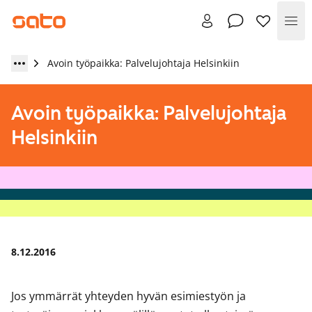
Val
Avoin työpaikka: Palvelujohtaja Helsinkiin
Avoin työpaikka: Palvelujohtaja
Helsinkiin
8.12.2016
Jos ymmärrät yhteyden hyvän esimiestyön ja