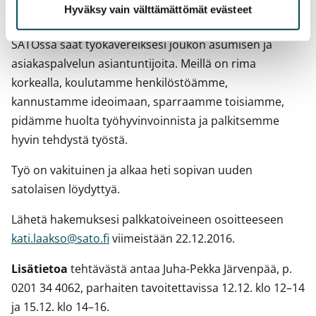
Hyväksy vain välttämättömät evästeet
laskemme eduksesi
SATOssa saat työkavereiksesi joukon asumisen ja
asiakaspalvelun asiantuntijoita. Meillä on rima
korkealla, koulutamme henkilöstöämme,
kannustamme ideoimaan, sparraamme toisiamme,
pidämme huolta työhyvinvoinnista ja palkitsemme
hyvin tehdystä työstä.
Työ on vakituinen ja alkaa heti sopivan uuden
satolaisen löydyttyä.
Lähetä hakemuksesi palkkatoiveineen osoitteeseen
kati.laakso@sato.fi
viimeistään 22.12.2016.
Lisätietoa
tehtävästä antaa Juha-Pekka Järvenpää, p.
0201 34 4062, parhaiten tavoitettavissa 12.12. klo 12–14
ja 15.12. klo 14–16.