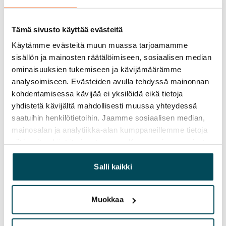
• kumppaniohjaus
• oman tiimisi esimiestyöt
Tämä sivusto käyttää evästeitä
• liiketoiminnan johtoryhmän jäsenyys
Käytämme evästeitä muun muassa tarjoamamme
sisällön ja mainosten räätälöimiseen, sosiaalisen median
Sinä:
ominaisuuksien tukemiseen ja kävijämäärämme
• olet näyttänyt taitosi ja saanut tuloksia aikaan
analysoimiseen. Evästeiden avulla tehdyssä mainonnan
esimiestyössä
kohdentamisessa kävijää ei yksilöidä eikä tietoja
• osaat innostaa, valmentaa ja kantaa vastuuta
yhdistetä kävijältä mahdollisesti muussa yhteydessä
• palat halusta kehittyä asiakas- ja esimiestyössä
saatuihin henkilötietoihin. Jaamme sosiaalisen median,
• olet kerännyt kokemusta myös kuluttaja-
mainosalan ja analytiikka-alan kumppaneillemme tietoja
asiakasrajapinnassa toimimalla
siitä, miten käytät sivustoamme. Kumppanimme voivat
• ymmärrät talouden tunnuslukuja,
yhdistää näitä tietoja muihin tietoihin, joita olet antanut
heille tai joita on kerätty, kun olet käyttänyt heidän
Salli kaikki
asuntosijoittamisen tuntemuksen laskemme eduksesi
palvelujaan.
• taidat verkostojen johtamisen
• olet vahva tiimipelaaja ja osaat neuvotella
Muokkaa
tiukoissakin tilanteissa
• osaat sujuvasti suomea ja englantia, muun kielitaidon