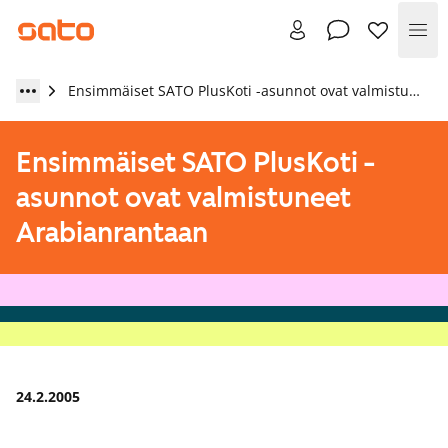
Val
Ensimmäiset SATO PlusKoti -asunnot ovat valmistuneet Arabianrantaan
Ensimmäiset SATO PlusKoti -
asunnot ovat valmistuneet
Arabianrantaan
24.2.2005