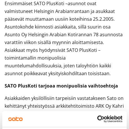
Ensimmäiset SATO PlusKoti –asunnot ovat
valmistuneet Helsingin Arabianrantaan ja asukkaat
pääsevät muuttamaan uusiin koteihinsa 25.2.2005.
Asuntokohde kiinnosti asiakkaita, sillä suurin osa
Asunto Oy Helsingin Arabian Kotirannan 78 asunnosta
varattiin viikon sisällä myynnin aloittamisesta.
Asiakkaat myös hyödynsivät SATO PlusKoti –
toimintamallin monipuolisia
muuntelumahdollisuuksia, joten taloyhtiön kaikki
asunnot poikkeavat yksityiskohdiltaan toisistaan.
SATO PlusKoti tarjoaa monipuolisia vaihtoehtoja
Asiakkaiden yksilöllisiin tarpeisiin vastatakseen Sato on
kehittänyt yhteistyössä arkkitehtitoimisto ARK Oy Kahri
& Co:n ja tietopalvelu- ja ohjelmistotalo ToCoMan
Group Oy:n kanssa avoimeen asuntorakentamiseen