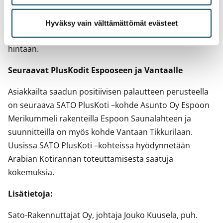
yksittäisiä valintoja tai valmiita arkkitehdin
suunnittelemia sisustuskokonaisuuksia. Laskurin avulla
Hyväksy vain välttämättömät evästeet
asiakas pystyi seuraamaan valintojen vaikutuksia
hintaan.
Seuraavat PlusKodit Espooseen ja Vantaalle
Asiakkailta saadun positiivisen palautteen perusteella
on seuraava SATO PlusKoti –kohde Asunto Oy Espoon
Merikummeli rakenteilla Espoon Saunalahteen ja
suunnitteilla on myös kohde Vantaan Tikkurilaan.
Uusissa SATO PlusKoti –kohteissa hyödynnetään
Arabian Kotirannan toteuttamisesta saatuja
kokemuksia.
Lisätietoja:
Sato-Rakennuttajat Oy, johtaja Jouko Kuusela, puh.