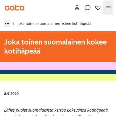
Val
Joka toinen suomalainen kokee kotihäpeää
Joka toinen suomalainen kokee
kotihäpeää
8.9.2020
Lähes puolet suomalaisista kertoo kokevansa kotihäpeää.