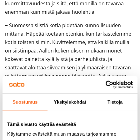
kuormittavuudesta ja siitä, että monilla on tavaraa
enemmän kuin mistä jaksaa huolehtia.
− Suomessa siistiä kotia pidetään kunnollisuuden
mittana. Häpeää koetaan etenkin, kun tarkastelemme
kotia toisten silmin. Kuvittelemme, että kaikilla muilla
on siistimpää. Aallon kokemuksen mukaan monet
kokevat painetta kyläilyistä ja perhejuhlista, ja
saattavat aloittaa siivoamisen ja ylimääräisen tavaran
piilottamisen viikkoja ennen tilaisuutta, Aalto sanoo.
− Koti puunataan epärealistisen siistiksi, jotta arkinen
sekaisuus ei paljastuisi. Ei ihme, että kyläily on
Suostumus
Yksityiskohdat
Tietoja
Suomessa vähentynyt jo 40 vuoden ajan, Aalto jatkaa.
Tämä sivusto käyttää evästeitä
Oma koti tuo onnea ja iloa keskeneräisyydestä
Käytämme evästeitä muun muassa tarjoamamme
huolimatta