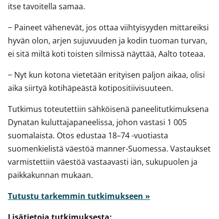
itse tavoitella samaa.
− Paineet vähenevät, jos ottaa viihtyisyyden mittareiksi
hyvän olon, arjen sujuvuuden ja kodin tuoman turvan,
ei sitä miltä koti toisten silmissä näyttää, Aalto toteaa.
− Nyt kun kotona vietetään erityisen paljon aikaa, olisi
aika siirtyä kotihäpeästä kotipositiivisuuteen.
Tutkimus toteutettiin sähköisenä paneelitutkimuksena
Dynatan kuluttajapaneelissa, johon vastasi 1 005
suomalaista. Otos edustaa 18–74 -vuotiasta
suomenkielistä väestöä manner-Suomessa. Vastaukset
varmistettiin väestöä vastaavasti iän, sukupuolen ja
paikkakunnan mukaan.
Tutustu tarkemmin tutkimukseen »
Lisätietoja tutkimuksesta: