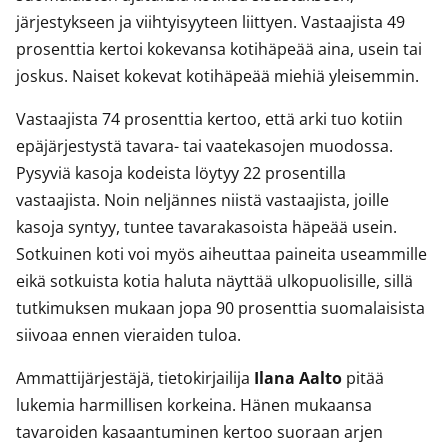
järjestykseen ja viihtyisyyteen liittyen. Vastaajista 49
prosenttia kertoi kokevansa kotihäpeää aina, usein tai
joskus. Naiset kokevat kotihäpeää miehiä yleisemmin.
Vastaajista 74 prosenttia kertoo, että arki tuo kotiin
epäjärjestystä tavara- tai vaatekasojen muodossa.
Pysyviä kasoja kodeista löytyy 22 prosentilla
vastaajista. Noin neljännes niistä vastaajista, joille
kasoja syntyy, tuntee tavarakasoista häpeää usein.
Sotkuinen koti voi myös aiheuttaa paineita useammille
eikä sotkuista kotia haluta näyttää ulkopuolisille, sillä
tutkimuksen mukaan jopa 90 prosenttia suomalaisista
siivoaa ennen vieraiden tuloa.
Ammattijärjestäjä, tietokirjailija
Ilana Aalto
pitää
lukemia harmillisen korkeina. Hänen mukaansa
tavaroiden kasaantuminen kertoo suoraan arjen