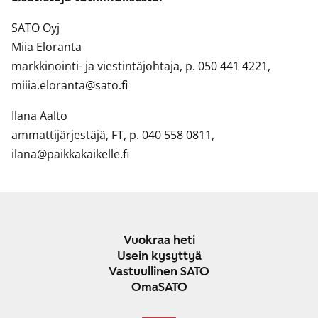
SATO Oyj
Miia Eloranta
markkinointi- ja viestintäjohtaja, p. 050 441 4221,
miiia.eloranta@sato.fi
Ilana Aalto
ammattijärjestäjä, FT, p. 040 558 0811,
ilana@paikkakaikelle.fi
Vuokraa heti
Usein kysyttyä
Vastuullinen SATO
OmaSATO