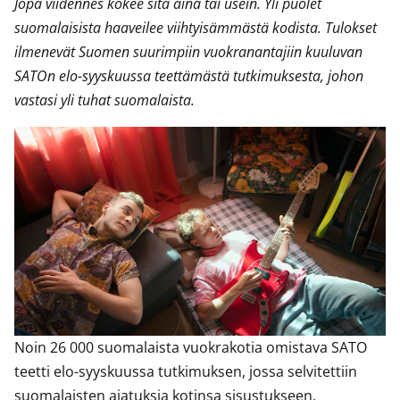
Jopa viidennes kokee sitä aina tai usein. Yli puolet
suomalaisista haaveilee viihtyisämmästä kodista. Tulokset
ilmenevät Suomen suurimpiin vuokranantajiin kuuluvan
SATOn elo-syyskuussa teettämästä tutkimuksesta, johon
vastasi yli tuhat suomalaista.
Noin 26 000 suomalaista vuokrakotia omistava SATO
teetti elo-syyskuussa tutkimuksen, jossa selvitettiin
suomalaisten ajatuksia kotinsa sisustukseen,