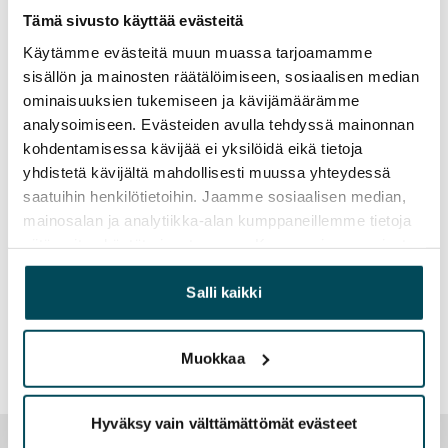
Tämä sivusto käyttää evästeitä
SATO Oyj:n Group Treasureriksi on 12.5.2014 alkaen
Käytämme evästeitä muun muassa tarjoamamme
nimitetty kauppatieteiden maisteri
Janne Runsamo
sisällön ja mainosten räätälöimiseen, sosiaalisen median
vastuualueenaan SATO-konsernin rahoitustoiminta.
ominaisuuksien tukemiseen ja kävijämäärämme
Tehtävässään Runsamo raportoi talousjohtaja
Esa
analysoimiseen. Evästeiden avulla tehdyssä mainonnan
Neuvoselle
.
kohdentamisessa kävijää ei yksilöidä eikä tietoja
Runsamo siirtyy SATOon Pöyry Groupin Group
yhdistetä kävijältä mahdollisesti muussa yhteydessä
Treasurerin tehtävästä.
saatuihin henkilötietoihin. Jaamme sosiaalisen median,
.
mainosalan ja analytiikka-alan kumppaneillemme tietoja
siitä, miten käytät sivustoamme. Kumppanimme voivat
Lisätietoja:
yhdistää näitä tietoja muihin tietoihin, joita olet antanut
Talousjohtaja Esa Neuvonen, p. 0201 34 4005 ja 040
heille tai joita on kerätty, kun olet käyttänyt heidän
Salli kaikki
500 1003
palvelujaan.
Muokkaa
Hyväksy vain välttämättömät evästeet