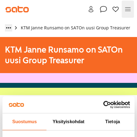
Val
KTM Janne Runsamo on SATOn uusi Group Treasurer
KTM Janne Runsamo on SATOn
uusi Group Treasurer
29.4.2014
Suostumus
Yksityiskohdat
Tietoja