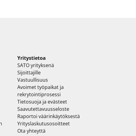
Yritystietoa
SATO yrityksenä
Sijoittajille
Vastuullisuus
Avoimet työpaikat ja
e
rekrytointiprosessi
Tietosuoja ja evästeet
Saavutettavuusseloste
Raportoi väärinkäytöksestä
n
Yrityslaskutusosoitteet
Ota yhteyttä