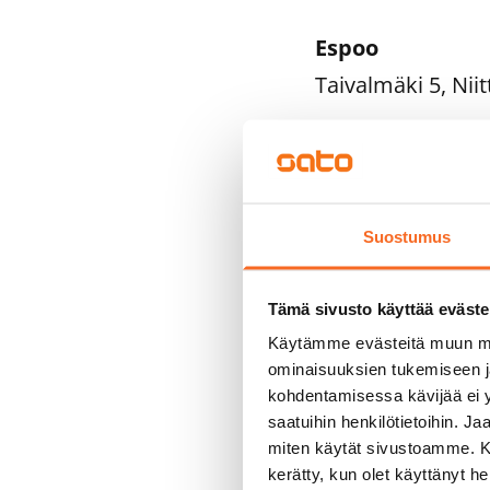
Espoo
Taivalmäki 5, Ni
Helsinki
Aurinkotuulenkat
Gadolininkatu 1,
Suostumus
Junonkatu 4, Kal
Kaarenjalka 5, Ko
Tämä sivusto käyttää eväste
Kauniinilmankuja 
Käytämme evästeitä muun mu
Keinulaudantie 7,
ominaisuuksien tukemiseen 
kohdentamisessa kävijää ei y
Malagankatu 7, Jä
saatuihin henkilötietoihin. J
miten käytät sivustoamme. Kump
Tampere
kerätty, kun olet käyttänyt he