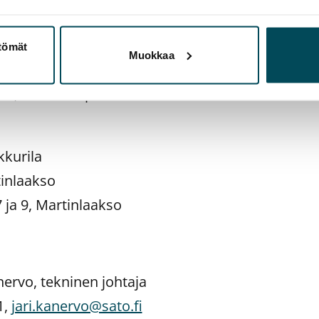
mälänranta
Hervanta
ttömät
Muokkaa
a, Pläkkikaupunki
kkurila
tinlaakso
 ja 9, Martinlaakso
nervo, tekninen johtaja
1,
jari.kanervo@sato.fi