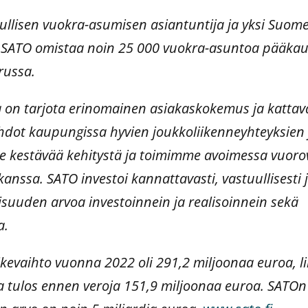
ullisen vuokra-asumisen asiantuntija ja yksi Suo
. SATO omistaa noin 25 000 vuokra-asuntoa pääkau
russa.
 on tarjota erinomainen asiakaskokemus ja kattav
dot kaupungissa hyvien joukkoliikenneyhteyksien 
e kestävää kehitystä ja toimimme avoimessa vuoro
ssa. SATO investoi kannattavasti, vastuullisesti ja
uden arvoa investoinnein ja realisoinnein sekä
a.
kevaihto vuonna 2022 oli 291,2 miljoonaa euroa, li
a tulos ennen veroja 151,9 miljoonaa euroa. SATOn