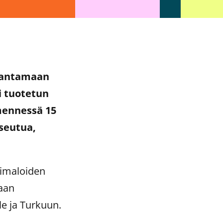
arantamaan
i tuotetun
mennessä 15
seutua,
oimaloiden
aan
le ja Turkuun.