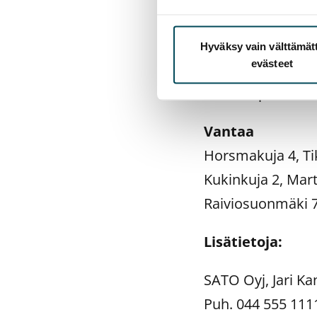
Hissikatu 4, Här
Tieteenkatu 14, 
Hyväksy vain välttämä
evästeet
Turku
Lukkosepänkatu 5
Vantaa
Horsmakuja 4, Ti
Kukinkuja 2, Mar
Raiviosuonmäki 7
Lisätietoja:
SATO Oyj, Jari Ka
Puh. 044 555 111