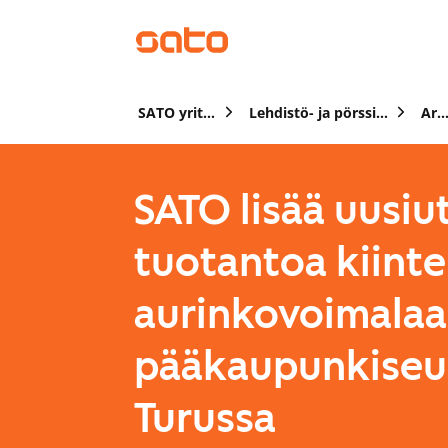
SATO yrityksenä
Lehdistö- ja pörssitiedotteet
Arkist
SATO lisää uusiu
tuotantoa kiinte
aurinkovoimalaa 
pääkaupunkiseud
Turussa