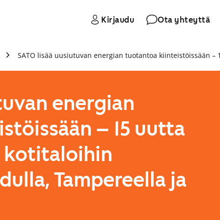
Kirjaudu
Ota yhteyttä
o
tuvan energian
istöissään – 15 uutta
kotitaloihin
ulla, Tampereella ja