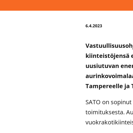
6.4.2023
Vastuullisuuso
kiinteistöjensä 
uusiutuvan ene
aurinkovoimalaa
Tampereelle ja 
SATO on sopinut 
toimituksesta. 
vuokrakotikiintei