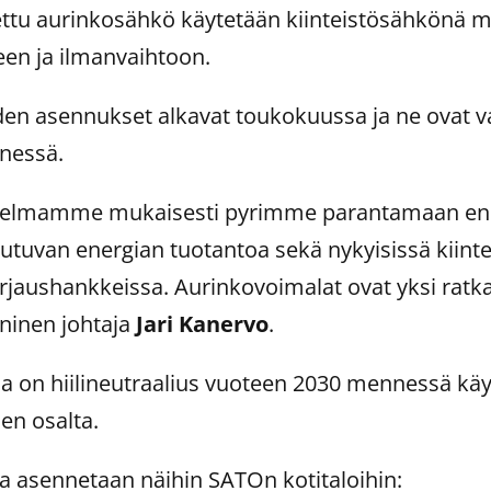
tettu aurinkosähkö käytetään kiinteistösähkönä m
seen ja ilmanvaihtoon.
en asennukset alkavat toukokuussa ja ne ovat v
nnessä.
hjelmamme mukaisesti pyrimme parantamaan en
iutuvan energian tuotantoa sekä nykyisissä kiint
rjaushankkeissa. Aurinkovoimalat ovat yksi ratka
ninen johtaja
Jari Kanervo
.
a on hiilineutraalius vuoteen 2030 mennessä kä
en osalta.
a asennetaan näihin SATOn kotitaloihin: