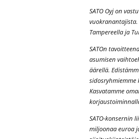
SATO Oyj on vastu
vuokranantajista
Tampereella ja Tu
SATOn tavoitteena
asumisen vaihtoeh
äärellä. Edistämm
sidosryhmiemme kan
Kasvatamme omaisu
korjaustoiminnall
SATO-konsernin lii
miljoonaa euroa j