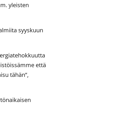
m. yleisten
almiita syyskuun
ergiatehokkuutta
eistöissämme että
isu tähän”,
ytönaikaisen