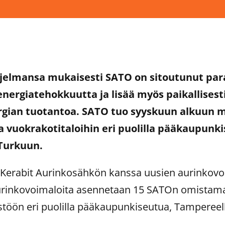
hjelmansa mukaisesti SATO on sitoutunut p
energiatehokkuutta ja lisää myös paikallisest
rgian tuotantoa. SATO tuo syyskuun alkuun 
 vuokrakotitaloihin eri puolilla pääkaupunki
Turkuun.
Kerabit Aurinkosähkön kanssa uusien aurinkov
Aurinkovoimaloita asennetaan 15 SATOn omistam
stöön eri puolilla pääkaupunkiseutua, Tampereel