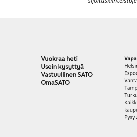
sijoituskiinteistö
Vuokraa heti
Vapa
Helsi
Usein kysyttyä
Espo
Vastuullinen SATO
Vant
OmaSATO
Tamp
Turk
Kaikk
kaup
Pysy a