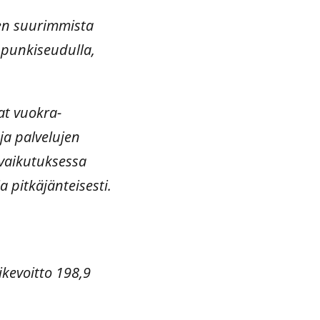
men suurimmista
punkiseudulla,
at vuokra-
ja palvelujen
vaikutuksessa
 pitkäjänteisesti.
ikevoitto 198,9