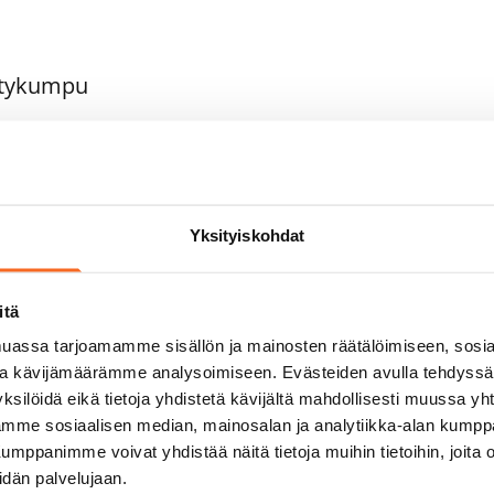
ittykumpu
u 6, Vuosaari Aurinkolahti
 Kumpula
Yksityiskohdat
asatama
ntula
itä
3, Vuosaari Aurinkolahti
assa tarjoamamme sisällön ja mainosten räätälöimiseen, sosia
 Kontula
ja kävijämäärämme analysoimiseen. Evästeiden avulla tehdyss
ksilöidä eikä tietoja yhdistetä kävijältä mahdollisesti muussa y
tkäsaari
aamme sosiaalisen median, mainosalan ja analytiikka-alan kumppa
panimme voivat yhdistää näitä tietoja muihin tietoihin, joita olet
idän palvelujaan.