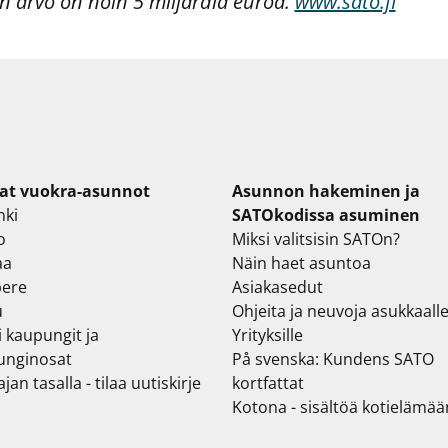
jen arvo on noin 5 miljardia euroa.
www.sato.fi
at vuokra-asunnot
Asunnon hakeminen ja
nki
SATOkodissa asuminen
o
Miksi valitsisin SATOn?
aa
Näin haet asuntoa
ere
Asiakasedut
u
Ohjeita ja neuvoja asukkaall
i kaupungit ja
Yrityksille
unginosat
På svenska: Kundens SATO
jan tasalla - tilaa uutiskirje
kortfattat
Kotona - sisältöä kotielämää