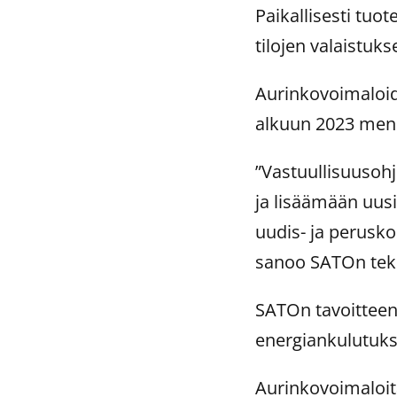
Paikallisesti tuo
tilojen valaistuk
Aurinkovoimaloid
alkuun 2023 me
”Vastuullisuuso
ja lisäämään uus
uudis- ja perusko
sanoo SATOn tek
SATOn tavoitteen
energiankulutuks
Aurinkovoimaloit