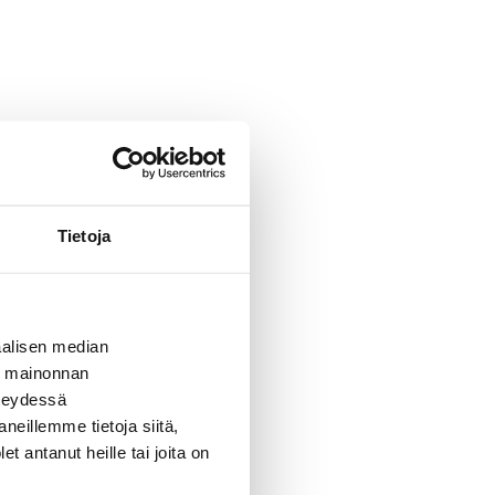
Tietoja
alisen median
ä mainonnan
hteydessä
neillemme tietoja siitä,
 antanut heille tai joita on