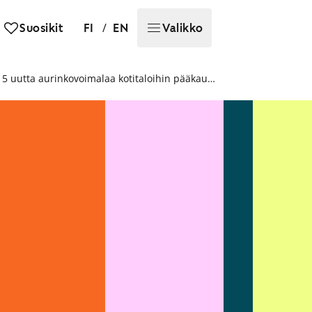
/
Suosikit
FI
EN
Valikko
SATO lisää uusiutuvan energian tuotantoa kiinteistöissään – 15 uutta aurinkovoimalaa kotitaloihin pääkaupunkiseudulla, Tampereella ja Turussa