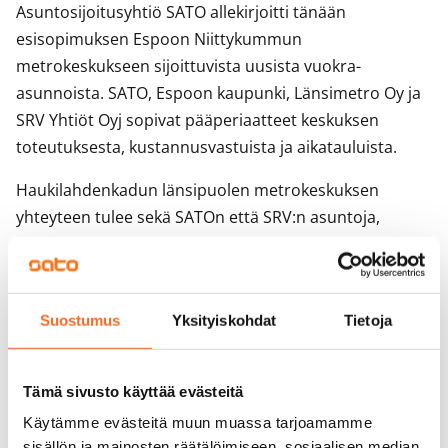
Asuntosijoitusyhtiö SATO allekirjoitti tänään
esisopimuksen Espoon Niittykummun
metrokeskukseen sijoittuvista uusista vuokra-
asunnoista. SATO, Espoon kaupunki, Länsimetro Oy ja
SRV Yhtiöt Oyj sopivat pääperiaatteet keskuksen
toteutuksesta, kustannusvastuista ja aikatauluista.
Haukilahdenkadun länsipuolen metrokeskuksen
yhteyteen tulee sekä SATOn että SRV:n asuntoja,
yhteensä noin 300 tyylikästä kaupunkikotia. 12- ja 24-
kerroksiset talot valmistuvat vaiheittain vuoteen 2018
mennessä.
Suostumus
Yksityiskohdat
Tietoja
.
Liiketoimintajohtaja
Tuula Entelä
SATOsta:
Tämä sivusto käyttää evästeitä
- SATO on ollut vuosikymmenen alusta vahvasti
Käytämme evästeitä muun muassa tarjoamamme
mukana kaavoittamassa Niittykummun tulevan
sisällön ja mainosten räätälöimiseen, sosiaalisen median