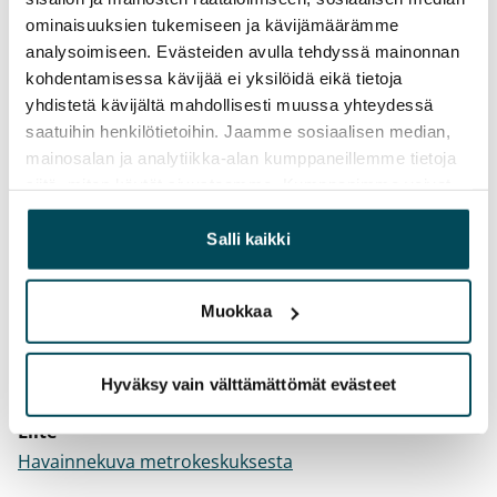
metroaseman ympäristöä, josta kehittyy yksi Espoon
ominaisuuksien tukemiseen ja kävijämäärämme
merkittävimmistä uusista asuinalueista.
analysoimiseen. Evästeiden avulla tehdyssä mainonnan
kohdentamisessa kävijää ei yksilöidä eikä tietoja
- Investoinnilla kasvatamme vuokra-
yhdistetä kävijältä mahdollisesti muussa yhteydessä
asuntotarjontaamme vastataksemme
saatuihin henkilötietoihin. Jaamme sosiaalisen median,
pääkaupunkiseudun lisääntyvään vuokra-
mainosalan ja analytiikka-alan kumppaneillemme tietoja
asuntotarpeeseen. Metron ja palvelujen välitön
siitä, miten käytät sivustoamme. Kumppanimme voivat
yhdistää näitä tietoja muihin tietoihin, joita olet antanut
läheisyys tekee alueesta erityisen houkuttelevan.
heille tai joita on kerätty, kun olet käyttänyt heidän
Salli kaikki
.
palvelujaan.
Metrokeskusta ympäröivien kortteleiden
Muokkaa
kaavoittaminen jatkuu, ja alueelle on tulevaisuudessa
suunnitteilla lisää SATOn vuokra-asuntoja.
.
Hyväksy vain välttämättömät evästeet
Liite
Havainnekuva metrokeskuksesta