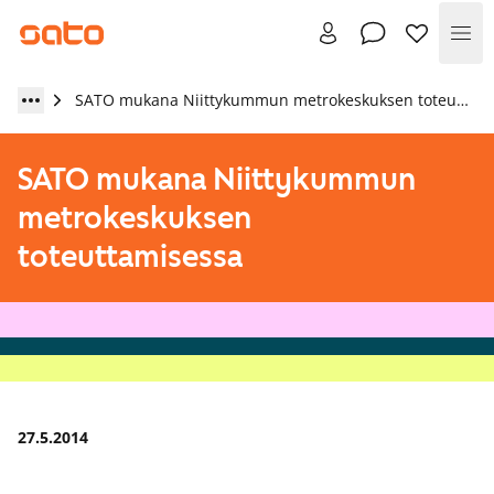
Val
SATO mukana Niittykummun metrokeskuksen toteuttamisessa
SATO mukana Niittykummun
metrokeskuksen
toteuttamisessa
27.5.2014