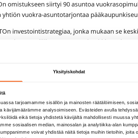
On omistukseen siirtyi 90 asuntoa vuokrasopim
n yhtiön vuokra-asuntotarjontaa pääkaupunkiseu
On investointistrategiaa, jonka mukaan se keski
 Vuoden 2002 jälkeen SATO on hankkinut yhteens
suntokannasta eri yrityksiltä ja institutionaalisil
elleen kasvattaa vuokra-asuntotarjontaa uusilla i
Yksityiskohdat
itä
assa tarjoamamme sisällön ja mainosten räätälöimiseen, sosia
ja kävijämäärämme analysoimiseen. Evästeiden avulla tehdyss
rkka Valkila, puhelin 0201 34 4001, gsm 050 62 0
ksilöidä eikä tietoja yhdistetä kävijältä mahdollisesti muussa y
uula Entelä, asuntosijoittaminen, puhelin 0201 3
aamme sosiaalisen median, mainosalan ja analytiikka-alan kumppa
panimme voivat yhdistää näitä tietoja muihin tietoihin, joita olet