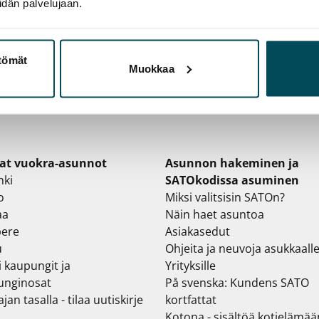
idän palvelujaan.
ttömät
Muokkaa
at vuokra-asunnot
Asunnon hakeminen ja
nki
SATOkodissa asuminen
o
Miksi valitsisin SATOn?
aa
Näin haet asuntoa
ere
Asiakasedut
u
Ohjeita ja neuvoja asukkaall
i kaupungit ja
Yrityksille
unginosat
På svenska: Kundens SATO
jan tasalla - tilaa uutiskirje
kortfattat
Kotona - sisältöä kotielämää