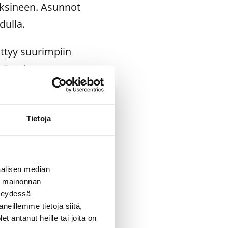
uksineen. Asunnot
dulla.
ttyy suurimpiin
ä noin 5 000
ta omistajilta.
nvestoinneilla.
Tietoja
alisen median
ä mainonnan
50
hteydessä
4 4007, gsm 0400
neillemme tietoja siitä,
 antanut heille tai joita on