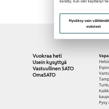
kerätty, kun olet käyttänyt he
Hyväksy vain välttämä
evästeet
Vuokraa heti
Vapa
Helsi
Usein kysyttyä
Espo
Vastuullinen SATO
Vant
OmaSATO
Tamp
Turk
Kaikk
kaup
Pysy a