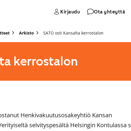
Kirjaudu
Ota yhteyttä
tteet
Arkisto
SATO osti Kansalta kerrostalon
ta kerrostalon
ostanut Henkivakuutusosakeyhtiö Kansan
erityiseltä selvityspesältä Helsingin Kontulassa s