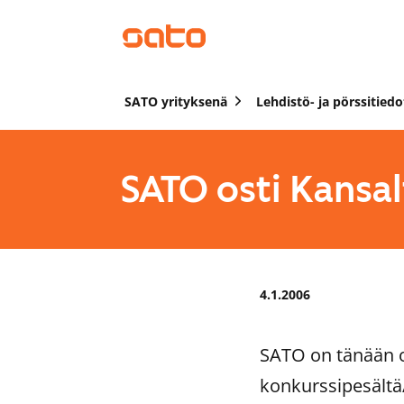
SATO yrityksenä
Lehdistö- ja pörssitiedo
SATO osti Kansal
4.1.2006
SATO on tänään 
konkurssipesältä/