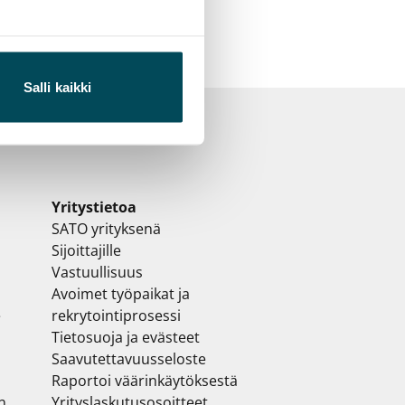
Salli kaikki
Yritystietoa
SATO yrityksenä
Sijoittajille
Vastuullisuus
Avoimet työpaikat ja
e
rekrytointiprosessi
Tietosuoja ja evästeet
Saavutettavuusseloste
Raportoi väärinkäytöksestä
n
Yrityslaskutusosoitteet