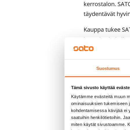
kerrostalon. SAT
täydentävät hyvi
Kauppa tukee SAT
kasvukeskuksiin.
asuntoa vanhasta a
Tavoitteena on ed
Suostumus
Lisätietoja:
Tämä sivusto käyttää eväste
SATO Oyj
Käytämme evästeitä muun mu
ominaisuuksien tukemiseen 
Toimitusjohtaja E
kohdentamisessa kävijää ei y
Toimialajohtaja T
saatuihin henkilötietoihin. J
miten käytät sivustoamme. Kump
612 914