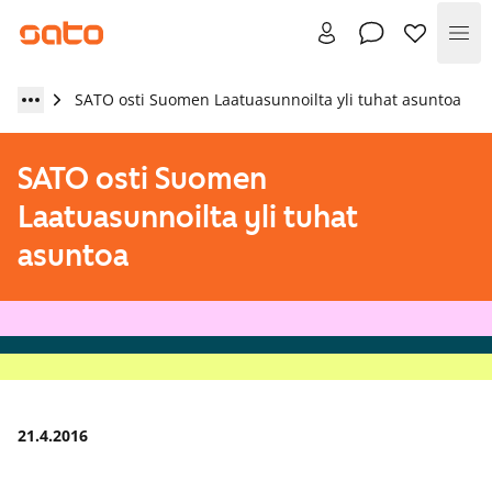
Val
SATO osti Suomen Laatuasunnoilta yli tuhat asuntoa
SATO osti Suomen
Laatuasunnoilta yli tuhat
asuntoa
21.4.2016