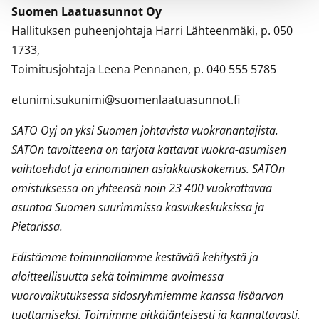
Suomen Laatuasunnot Oy
Hallituksen puheenjohtaja Harri Lähteenmäki, p. 050
1733,
Toimitusjohtaja Leena Pennanen, p. 040 555 5785
etunimi.sukunimi@suomenlaatuasunnot.fi
SATO Oyj on yksi Suomen johtavista vuokranantajista.
SATOn tavoitteena on tarjota kattavat vuokra-asumisen
vaihtoehdot ja erinomainen asiakkuuskokemus. SATOn
omistuksessa on yhteensä noin 23 400 vuokrattavaa
asuntoa Suomen suurimmissa kasvukeskuksissa ja
Pietarissa.
Edistämme toiminnallamme kestävää kehitystä ja
aloitteellisuutta sekä toimimme avoimessa
vuorovaikutuksessa sidosryhmiemme kanssa lisäarvon
tuottamiseksi. Toimimme pitkäjänteisesti ja kannattavasti.