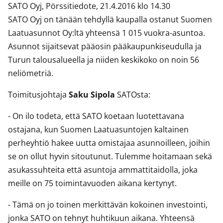
SATO Oyj, Pörssitiedote, 21.4.2016 klo 14.30
SATO Oyj on tänään tehdyllä kaupalla ostanut Suomen
Laatuasunnot Oy:ltä yhteensä 1 015 vuokra-asuntoa.
Asunnot sijaitsevat pääosin pääkaupunkiseudulla ja
Turun talousalueella ja niiden keskikoko on noin 56
neliömetriä.
Toimitusjohtaja
Saku Sipola
SATOsta:
- On ilo todeta, että SATO koetaan luotettavana
ostajana, kun Suomen Laatuasuntojen kaltainen
perheyhtiö hakee uutta omistajaa asunnoilleen, joihin
se on ollut hyvin sitoutunut. Tulemme hoitamaan sekä
asukassuhteita että asuntoja ammattitaidolla, joka
meille on 75 toimintavuoden aikana kertynyt.
- Tämä on jo toinen merkittävän kokoinen investointi,
jonka SATO on tehnyt huhtikuun aikana. Yhteensä