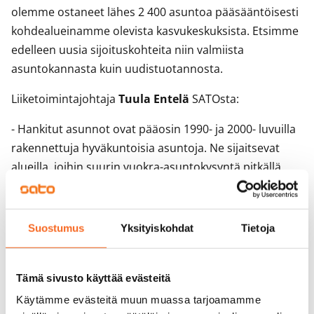
olemme ostaneet lähes 2 400 asuntoa pääsääntöisesti
kohdealueinamme olevista kasvukeskuksista. Etsimme
edelleen uusia sijoituskohteita niin valmiista
asuntokannasta kuin uudistuotannosta.
Liiketoimintajohtaja
Tuula Entelä
SATOsta:
- Hankitut asunnot ovat pääosin 1990- ja 2000- luvuilla
rakennettuja hyväkuntoisia asuntoja. Ne sijaitsevat
alueilla, joihin suurin vuokra-asuntokysyntä pitkällä
tähtäimellä keskittyy ja vastaavat hyvin asiakkaittemme
toiveita.
Suostumus
Yksityiskohdat
Tietoja
- Ostettujen asuntojen asukkaiden vuokrasuhteet
siirtyvät SATOlle kesäkuun alusta ja asukkaat saavat
käyttöönsä tarjoamamme asiakasedut. Tapaamme
Tämä sivusto käyttää evästeitä
asukkaita kesän ja syksyn kuluessa heidän taloissaan.
Käytämme evästeitä muun muassa tarjoamamme