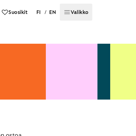
/
Suosikit
FI
EN
Valikko
on ostoa