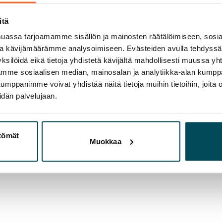
itä
assa tarjoamamme sisällön ja mainosten räätälöimiseen, sosia
ja kävijämäärämme analysoimiseen. Evästeiden avulla tehdyss
ksilöidä eikä tietoja yhdistetä kävijältä mahdollisesti muussa y
uula Entelä, asuntosijoittaminen, puhelin 0201 3
aamme sosiaalisen median, mainosalan ja analytiikka-alan kumppa
panimme voivat yhdistää näitä tietoja muihin tietoihin, joita olet
idän palvelujaan.
Jani Nieminen, puhelin 0201 34 4200, gsm 040 535
ttömät
Muokkaa
tri Härkönen, puhelin (09) 2242 3600, gsm 040 7