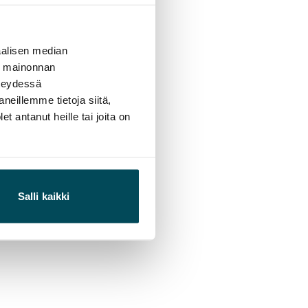
alisen median
ä mainonnan
hteydessä
4 4007, gsm 0400
neillemme tietoja siitä,
 antanut heille tai joita on
 0433
Salli kaikki
22 2581