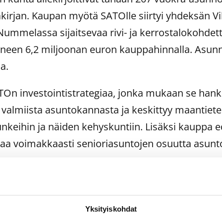
irjan. Kaupan myötä SATOlle siirtyi yhdeksän Vi
Nummelassa sijaitsevaa rivi- ja kerrostalokohdet
een 6,2 miljoonan euron kauppahinnalla. Asunno
a.
On investointistrategiaa, jonka mukaan se hankk
valmiista asuntokannasta ja keskittyy maantietee
nkeihin ja näiden kehyskuntiin. Lisäksi kauppa 
ttaa voimakkaasti senioriasuntojen osuutta asun
n vuoden aikana SATO on hankkinut yhteensä no
 institutionaalisilta omistajilta. Vuoden 2005 asunt
65 miljoonaa euroa. Yhtiön noin 23 000 vuokra-as
Yksityiskohdat
see pääkaupunkiseudulla.