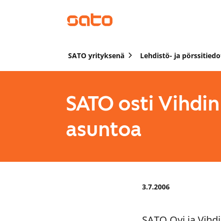
SATO yrityksenä
Lehdistö- ja pörssitiedo
SATO osti Vihdin
asuntoa
3.7.2006
SATO Oyj ja Vihdi