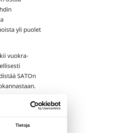
hdin
ta
ista yli puolet
ii vuokra-
llisesti
edistää SATOn
tokannastaan.
in 6 000 asuntoa
oinvestoinnit
unnosta 65
Tietoja