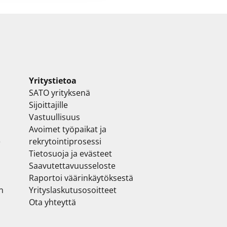
Yritystietoa
SATO yrityksenä
Sijoittajille
Vastuullisuus
Avoimet työpaikat ja
e
rekrytointiprosessi
Tietosuoja ja evästeet
Saavutettavuusseloste
Raportoi väärinkäytöksestä
n
Yrityslaskutusosoitteet
Ota yhteyttä