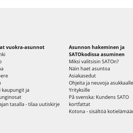
at vuokra-asunnot
Asunnon hakeminen ja
nki
SATOkodissa asuminen
o
Miksi valitsisin SATOn?
aa
Näin haet asuntoa
ere
Asiakasedut
u
Ohjeita ja neuvoja asukkaall
i kaupungit ja
Yrityksille
unginosat
På svenska: Kundens SATO
jan tasalla - tilaa uutiskirje
kortfattat
Kotona - sisältöä kotielämää