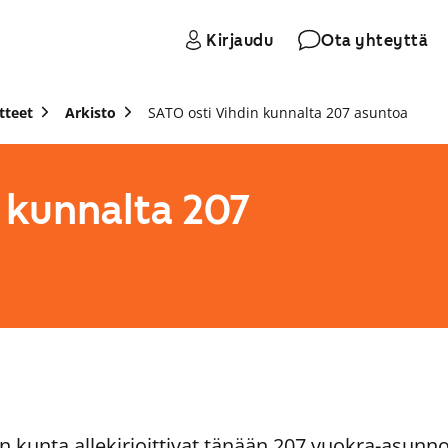
Kirjaudu
Ota yhteyttä
tteet
Arkisto
SATO osti Vihdin kunnalta 207 asuntoa
 kunnalta 207
n kunta allekirjoittivat tänään 207 vuokra-asunn