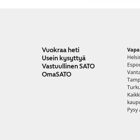
Vuokraa heti
Vapa
Helsi
Usein kysyttyä
Espo
Vastuullinen SATO
Vant
OmaSATO
Tamp
Turk
Kaikk
kaup
Pysy a