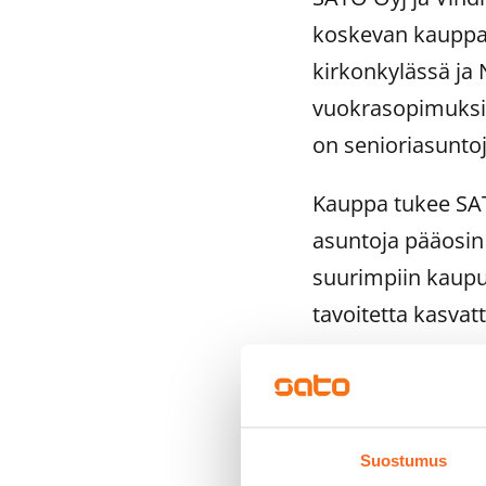
koskevan kauppak
kirkonkylässä ja 
vuokrasopimuksin
on senioriasuntoj
Kauppa tukee SAT
asuntoja pääosin 
suurimpiin kaupu
tavoitetta kasva
Viimeisten kolme
eri yrityksiltä ja
olivat yhteensä 
Suostumus
prosenttia sijait