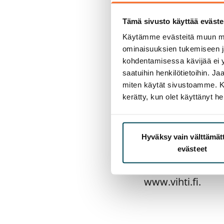
Tämä sivusto käyttää eväste
Lisätietoja:
Käytämme evästeitä muun mu
ominaisuuksien tukemiseen 
SATO Oyj
kohdentamisessa kävijää ei y
Toimialajohtaja T
saatuihin henkilötietoihin. J
612 914
miten käytät sivustoamme. Kump
kerätty, kun olet käyttänyt he
Yksikön johtaja 
www.sato.fi
Hyväksy vain välttämä
Vihdin kunta
evästeet
Kunnanjohtaja Pe
www.vihti.fi.