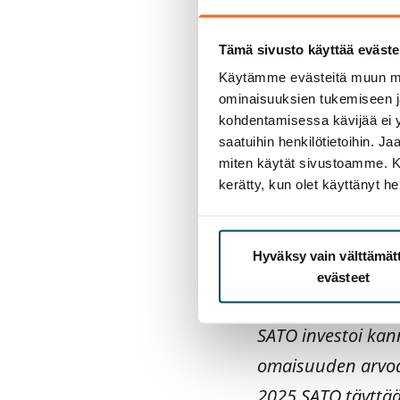
Jakelu: Euronext 
Tämä sivusto käyttää eväste
Käytämme evästeitä muun mu
SATO Oyj on vastu
ominaisuuksien tukemiseen 
vuokranantajista.
kohdentamisessa kävijää ei y
saatuihin henkilötietoihin. J
Tampereella ja Tu
miten käytät sivustoamme. Kump
kerätty, kun olet käyttänyt he
SATOn tavoitteena
asumisen vaihtoeh
äärellä. Edistämm
Hyväksy vain välttämä
evästeet
sidosryhmiemme 
SATO investoi kann
omaisuuden arvoa 
2025 SATO täyttää