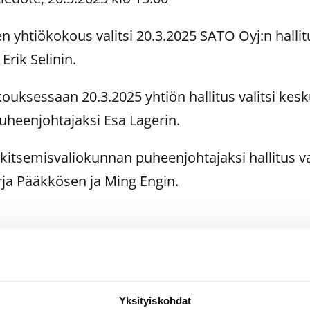
 yhtiökokous valitsi 20.3.2025 SATO Oyj:n halli
Erik Selinin.
ouksessaan 20.3.2025 yhtiön hallitus valitsi ke
uheenjohtajaksi Esa Lagerin.
lkitsemisvaliokunnan puheenjohtajaksi hallitus vali
rja Pääkkösen ja Ming Engin.
kiasiainjohtaja, SATO Oyj, p. 040 592 1665,
@sato.fi
Yksityiskohdat