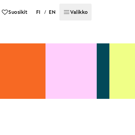
/
Suosikit
FI
EN
Valikko