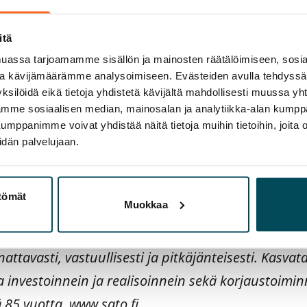
Dublin, keskeiset tiedotusvälineet,
www.sato.fi
itä
assa tarjoamamme sisällön ja mainosten räätälöimiseen, sosia
ullisen vuokra-asumisen asiantuntija ja yksi Suo
ja kävijämäärämme analysoimiseen. Evästeiden avulla tehdyss
 SATO omistaa yli 26 000 vuokra-asuntoa pääkaupu
ksilöidä eikä tietoja yhdistetä kävijältä mahdollisesti muussa y
aamme sosiaalisen median, mainosalan ja analytiikka-alan kumppa
russa.
panimme voivat yhdistää näitä tietoja muihin tietoihin, joita olet
idän palvelujaan.
 on tarjota erinomainen asiakaskokemus ja kattav
dot kaupungissa hyvien joukkoliikenneyhteyksien 
e kestävää kehitystä ja toimimme avoimessa vuoro
ttömät
Muokkaa
kanssa.
attavasti, vastuullisesti ja pitkäjänteisesti. Kasv
investoinnein ja realisoinnein sekä korjaustoimin
 85 vuotta.
www.sato.fi