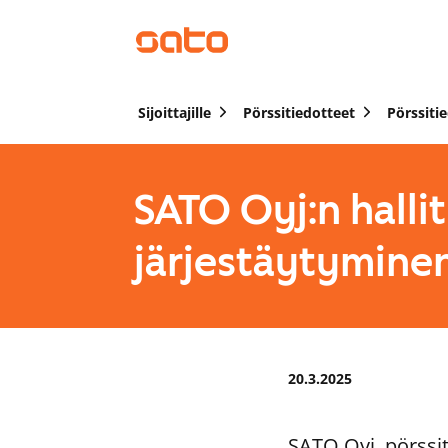
Sijoittajille
Pörssitiedotteet
Pörssiti
SATO Oyj:n halli
järjestäytymine
20.3.2025
SATO Oyj, pörssit