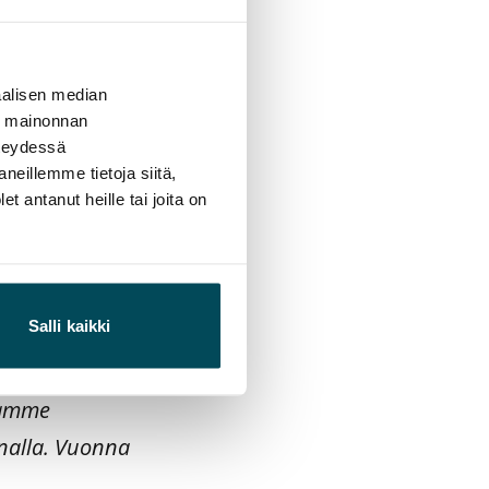
alisen median
men suurimmista
ä mainonnan
nkiseudulla,
hteydessä
neillemme tietoja siitä,
 antanut heille tai joita on
at vuokra-
ja palvelujen
vaikutuksessa
Salli kaikki
atamme
nalla. Vuonna