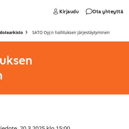
Kirjaudu
Ota yhteyttä
edotearkisto
SATO Oyj:n hallituksen järjestäytyminen
tuksen
n
iedote, 20.3.2025 klo 15:00