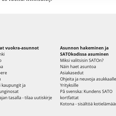
at vuokra-asunnot
Asunnon hakeminen ja
nki
SATOkodissa asuminen
o
Miksi valitsisin SATOn?
aa
Näin haet asuntoa
ere
Asiakasedut
u
Ohjeita ja neuvoja asukkaall
i kaupungit ja
Yrityksille
unginosat
På svenska: Kundens SATO
jan tasalla - tilaa uutiskirje
kortfattat
Kotona - sisältöä kotielämää