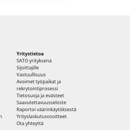
Yritystietoa
SATO yrityksenä
Sijoittajille
Vastuullisuus
Avoimet työpaikat ja
e
rekrytointiprosessi
Tietosuoja ja evästeet
Saavutettavuusseloste
Raportoi väärinkäytöksestä
n
Yrityslaskutusosoitteet
Ota yhteyttä