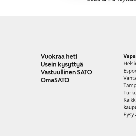
Vuokraa heti
Vapa
Helsi
Usein kysyttyä
Espo
Vastuullinen SATO
Vant
OmaSATO
Tamp
Turk
Kaikk
kaup
Pysy a