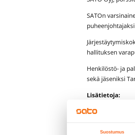
SATOn varsinainen
puheenjohtajaksi 
Järjestäytymiskok
hallituksen varap
Henkilöstö- ja pa
sekä jäseniksi Ta
Lisätietoja:
Leena Rentola, la
etunimi.sukunimi
SATO Oyj
Suostumus