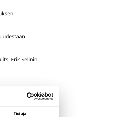
tuksen
skuudestaan
tsi Erik Selinin
Tietoja