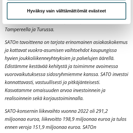
SATO Oyj on vastuullisen vuokra-asumisen asiantuntija ja
Hyväksy vain välttämättömät evästeet
yksi Suomen suurimmista vuokranantajista. SATO omistaa
noin 25 000 vuokra-asuntoa pääkaupunkiseudulla,
Tampereella ja Turussa.
SATOn tavoitteena on tarjota erinomainen asiakaskokemus
ja kattavat vuokra-asumisen vaihtoehdot kaupungissa
hyvien joukkoliikenneyhteyksien ja palvelujen äärellä.
Edistämme kestävää kehitystä ja toimimme avoimessa
vuorovaikutuksessa sidosryhmiemme kanssa. SATO investoi
kannattavasti, vastuullisesti ja pitkäjänteisesti.
Kasvatamme omaisuuden arvoa investoinnein ja
realisoinnein sekä korjaustoiminnalla.
SATO-konsernin liikevaihto vuonna 2022 oli 291,2
miljoonaa euroa, liikevoitto 198,9 miljoonaa euroa ja tulos
ennen veroja 151,9 miljoonaa euroa.
SATOn