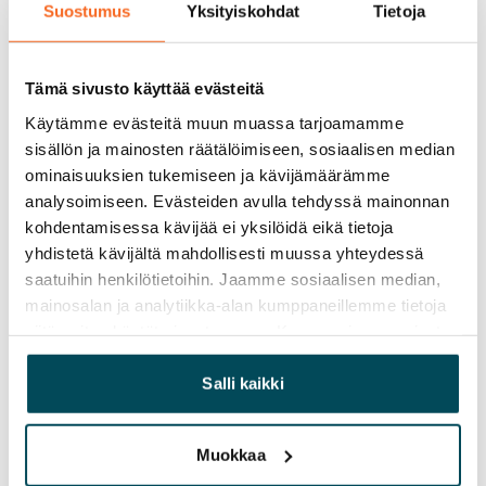
Tilintarkastaja
Suostumus
Yksityiskohdat
Tietoja
Tilintarkastajaksi valittiin KHT-yhteisö Deloitte Oy.
Deloitte Oy on ilmoittanut, että päävastuullisena
Tämä sivusto käyttää evästeitä
tilintarkastajana tulee toimimaan Aleksi Martamo, KHT.
Käytämme evästeitä muun muassa tarjoamamme
sisällön ja mainosten räätälöimiseen, sosiaalisen median
Osingonjako
ominaisuuksien tukemiseen ja kävijämäärämme
Yhtiökokous päätti, että SATO Oyj ei jaa osinkoa
analysoimiseen. Evästeiden avulla tehdyssä mainonnan
kohdentamisessa kävijää ei yksilöidä eikä tietoja
31.12.2022 päättyneeltä tilikaudelta.
yhdistetä kävijältä mahdollisesti muussa yhteydessä
Lisätietoja:
saatuihin henkilötietoihin. Jaamme sosiaalisen median,
mainosalan ja analytiikka-alan kumppaneillemme tietoja
Toimitusjohtaja Antti Aarnio, p. 020 134 4200
siitä, miten käytät sivustoamme. Kumppanimme voivat
Talousjohtaja Markku Honkasalo, p. 020 134 4226
yhdistää näitä tietoja muihin tietoihin, joita olet antanut
www.sato.fi
heille tai joita on kerätty, kun olet käyttänyt heidän
Salli kaikki
palvelujaan.
JAKELU:
NASDAQ Helsinki Oy, Euronext Dublin,
Muokkaa
keskeiset tiedotusvälineet,
www.sato.fi