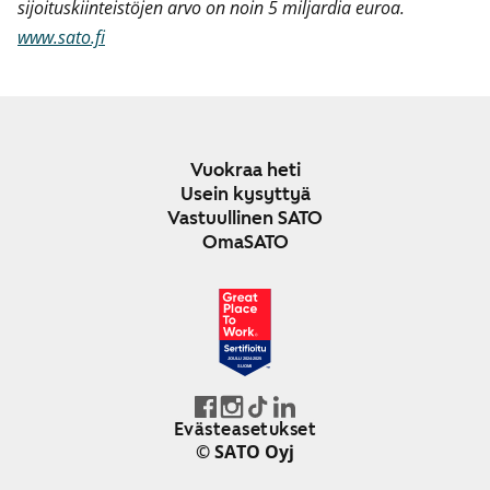
sijoituskiinteistöjen arvo on noin 5 miljardia euroa.
www.sato.fi
Vuokraa heti
Usein kysyttyä
Vastuullinen SATO
OmaSATO
JOULU 2024-2025
SUOMI
Evästeasetukset
© SATO Oyj