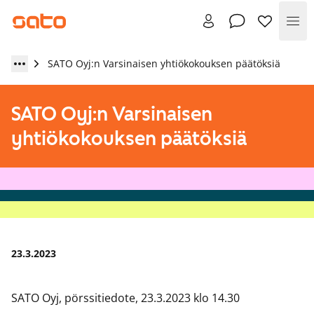
Val
SATO Oyj:n Varsinaisen yhtiökokouksen päätöksiä
SATO Oyj:n Varsinaisen
yhtiökokouksen päätöksiä
23.3.2023
SATO Oyj, pörssitiedote, 23.3.2023 klo 14.30