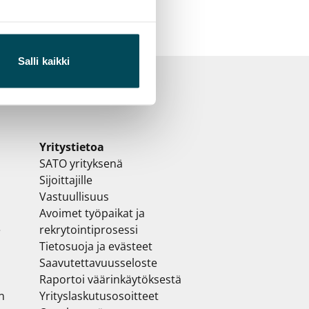
Salli kaikki
Yritystietoa
SATO yrityksenä
Sijoittajille
Vastuullisuus
Avoimet työpaikat ja
e
rekrytointiprosessi
Tietosuoja ja evästeet
Saavutettavuusseloste
Raportoi väärinkäytöksestä
n
Yrityslaskutusosoitteet