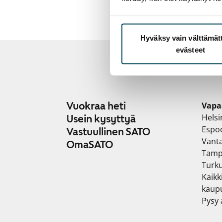
Hyväksy vain välttämä
evästeet
Vuokraa heti
Vapa
Helsi
Usein kysyttyä
Espo
Vastuullinen SATO
Vant
OmaSATO
Tamp
Turk
Kaikk
kaup
Pysy a