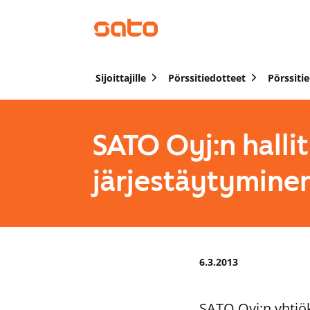
Sijoittajille
Pörssitiedotteet
Pörssiti
SATO Oyj:n halli
järjestäytymine
6.3.2013
SATO Oyj:n yhtiö