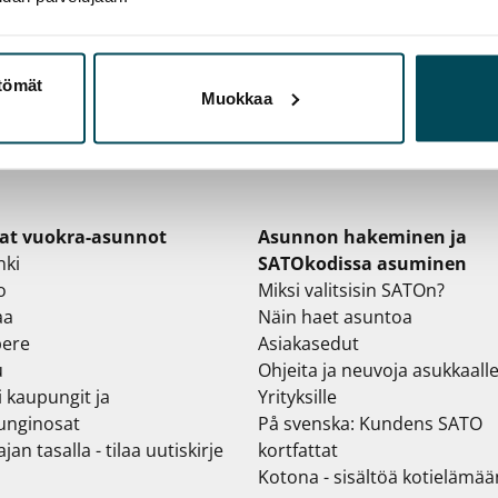
ttömät
Muokkaa
at vuokra-asunnot
Asunnon hakeminen ja
nki
SATOkodissa asuminen
o
Miksi valitsisin SATOn?
aa
Näin haet asuntoa
ere
Asiakasedut
u
Ohjeita ja neuvoja asukkaall
i kaupungit ja
Yrityksille
unginosat
På svenska: Kundens SATO
jan tasalla - tilaa uutiskirje
kortfattat
Kotona - sisältöä kotielämää