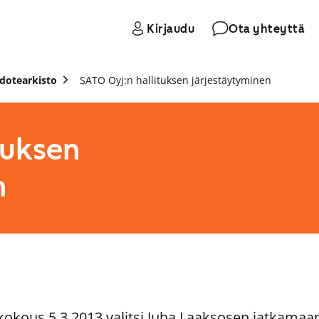
Kirjaudu
Ota yhteyttä
edotearkisto
SATO Oyj:n hallituksen järjestäytyminen
tuksen
n
kokous 5.3.2013 valitsi Juha Laaksosen jatkamaan