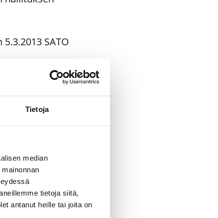
n 5.3.2013 SATO
ohtajaksi edelleen
Tietoja
osen sekä
alisen median
ä mainonnan
hteydessä
neillemme tietoja siitä,
 antanut heille tai joita on