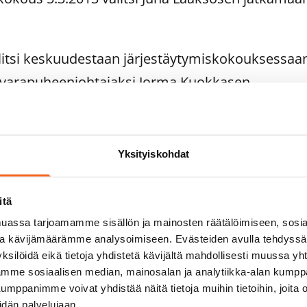
.
valitsi keskuudestaan järjestäytymiskokouksessaa
n varapuheenjohtajaksi Jorma Kuokkasen.
valitsi nimitys- ja palkitsemisvaliokunnan puheenj
a jäseniksi Timo Hukan sekä Jorma Kuokkasen.
Yksityiskohdat
nnan puheenjohtajaksi hallitus valitsi Vesa Imm
ääkkösen ja Niina Rajakosken.
itä
assa tarjoamamme sisällön ja mainosten räätälöimiseen, sosia
a:
ja kävijämäärämme analysoimiseen. Evästeiden avulla tehdyss
ksilöidä eikä tietoja yhdistetä kävijältä mahdollisesti muussa y
rkka Valkila
aamme sosiaalisen median, mainosalan ja analytiikka-alan kumppa
 ja 050 62 050
panimme voivat yhdistää näitä tietoja muihin tietoihin, joita olet
idän palvelujaan.