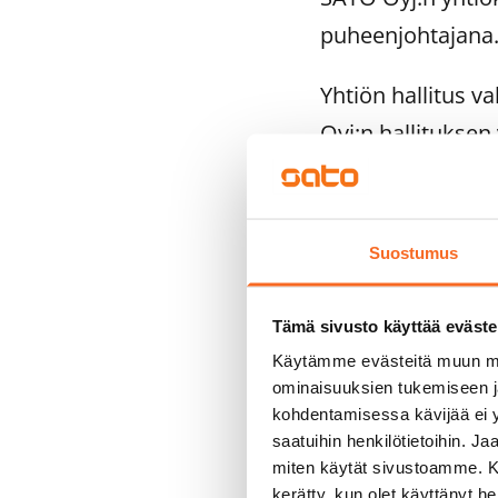
puheenjohtajana
Yhtiön hallitus 
Oyj:n hallitukse
Lisäksi hallitus 
Juha Laaksosen j
Suostumus
Tarkastusvalioku
jäseniksi Tarja P
Tämä sivusto käyttää eväste
Käytämme evästeitä muun mu
Lisätietoja anta
ominaisuuksien tukemiseen 
kohdentamisessa kävijää ei y
Toimitusjohtaja E
saatuihin henkilötietoihin. J
puh. 0201 34 4001
miten käytät sivustoamme. Kump
kerätty, kun olet käyttänyt he