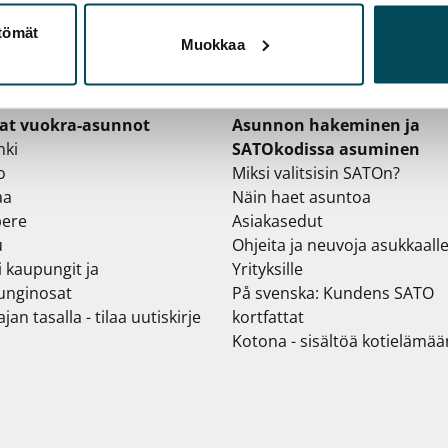
ttömät
Muokkaa
at vuokra-asunnot
Asunnon hakeminen ja
nki
SATOkodissa asuminen
o
Miksi valitsisin SATOn?
aa
Näin haet asuntoa
ere
Asiakasedut
u
Ohjeita ja neuvoja asukkaall
i kaupungit ja
Yrityksille
unginosat
På svenska: Kundens SATO
jan tasalla - tilaa uutiskirje
kortfattat
Kotona - sisältöä kotielämää