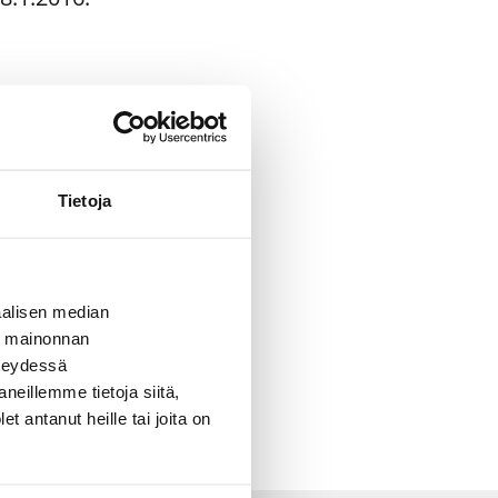
Tietoja
essa
alisen median
ä mainonnan
hteydessä
neillemme tietoja siitä,
 antanut heille tai joita on