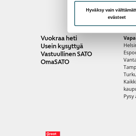
Hyväksy vain välttämä
evästeet
Vuokraa heti
Vapa
Helsi
Usein kysyttyä
Espo
Vastuullinen SATO
Vant
OmaSATO
Tamp
Turk
Kaikk
kaup
Pysy a