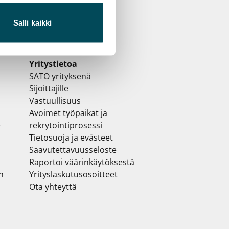
Salli kaikki
Yritystietoa
SATO yrityksenä
Sijoittajille
Vastuullisuus
Avoimet työpaikat ja
e
rekrytointiprosessi
Tietosuoja ja evästeet
Saavutettavuusseloste
Raportoi väärinkäytöksestä
n
Yrityslaskutusosoitteet
Ota yhteyttä