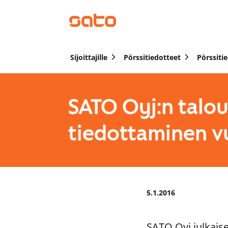
Sijoittajille
Pörssitiedotteet
Pörssiti
SATO Oyj:n talou
tiedottaminen v
5.1.2016
SATO Oyj julkaise