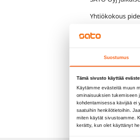
Yhtiökokous pidet
Vuoden 2016 osavu
21.4.2016 Osavuo
28.7.2016 Osavuo
Suostumus
20.10.2016 Osavu
Tämä sivusto käyttää eväste
Kaikki tiedotteet
Käytämme evästeitä muun mu
www.sato.fi/tiedo
ominaisuuksien tukemiseen 
kohdentamisessa kävijää ei y
Lisätietoja:
saatuihin henkilötietoihin. J
miten käytät sivustoamme. Kump
Talousjohtaja Es
kerätty, kun olet käyttänyt he