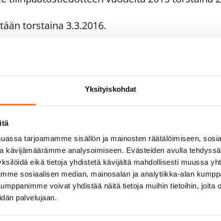
ään torstaina 3.3.2016.
ositiedotteet julkaistaan seuraavasti:
sikatsaus 1.1.-31.3.2016
sikatsaus 1.1.-30.6.2016
Yksityiskohdat
osikatsaus 1.1.-30.9.2016
itä
 julkaistaan pörssin sivuston lisäksi myös osoitte
assa tarjoamamme sisällön ja mainosten räätälöimiseen, sosia
tteet
ja kävijämäärämme analysoimiseen. Evästeiden avulla tehdyss
ksilöidä eikä tietoja yhdistetä kävijältä mahdollisesti muussa y
aamme sosiaalisen median, mainosalan ja analytiikka-alan kumppa
panimme voivat yhdistää näitä tietoja muihin tietoihin, joita olet
a Neuvonen, p. 0201 34 4005 ja 040 500 1003
idän palvelujaan.