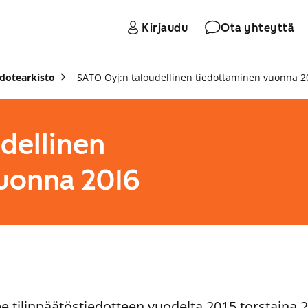
Kirjaudu
Ota yhteyttä
edotearkisto
SATO Oyj:n taloudellinen tiedottaminen vuonna 2
dellinen
uonna 2016
e tilinpäätöstiedotteen vuodelta 2015 torstaina 2