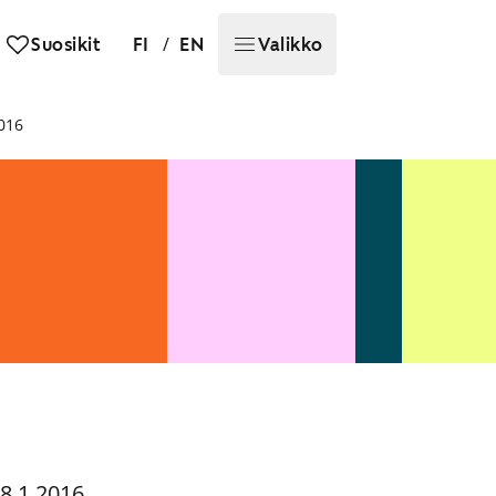
/
Suosikit
FI
EN
Valikko
016
8.1.2016.