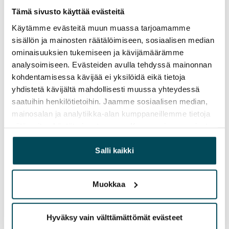
Tämä sivusto käyttää evästeitä
Tilintarkastajana jatkaa KHT-yhteisö KPMG Oy Ab.
Käytämme evästeitä muun muassa tarjoamamme
Osingonjako
sisällön ja mainosten räätälöimiseen, sosiaalisen median
Yhtiökokous päätti, että SATO Oyj ei jaa osinkoa
ominaisuuksien tukemiseen ja kävijämäärämme
vuodelta 2016.
analysoimiseen. Evästeiden avulla tehdyssä mainonnan
kohdentamisessa kävijää ei yksilöidä eikä tietoja
Lisätietoja:
yhdistetä kävijältä mahdollisesti muussa yhteydessä
saatuihin henkilötietoihin. Jaamme sosiaalisen median,
Toimitusjohtaja Saku Sipola, p. 0201 34 4001 ja 040 551
mainosalan ja analytiikka-alan kumppaneillemme tietoja
5953
siitä, miten käytät sivustoamme. Kumppanimme voivat
Talousjohtaja Markku Honkasalo, p. 0201 34 4226 ja
yhdistää näitä tietoja muihin tietoihin, joita olet antanut
050 598 8728
heille tai joita on kerätty, kun olet käyttänyt heidän
Salli kaikki
palvelujaan.
www.sato.fi
Muokkaa
SATO Oyj on yksi Suomen johtavista vuokranantajista.
SATOn tavoitteena on tarjota kattavat vuokra-asumisen
Hyväksy vain välttämättömät evästeet
vaihtoehdot ja erinomainen asiakaskokemus. SATOn