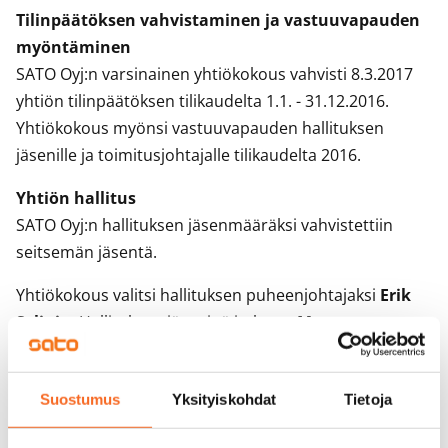
Tilinpäätöksen vahvistaminen ja vastuuvapauden
myöntäminen
SATO Oyj:n varsinainen yhtiökokous vahvisti 8.3.2017
yhtiön tilinpäätöksen tilikaudelta 1.1. - 31.12.2016.
Yhtiökokous myönsi vastuuvapauden hallituksen
jäsenille ja toimitusjohtajalle tilikaudelta 2016.
Yhtiön hallitus
SATO Oyj:n hallituksen jäsenmääräksi vahvistettiin
seitsemän jäsentä.
Yhtiökokous valitsi hallituksen puheenjohtajaksi
Erik
Selinin
. Hallituksen jäseninä jatkavat
Marcus
Hansson
,
Jukka Hienonen
,
Esa Lager
,
Tarja
Pääkkönen
ja
Timo Stenius
. Uudeksi jäseneksi
Suostumus
Yksityiskohdat
Tietoja
valittiin
Hans Spikker
.
Tilintarkastaja