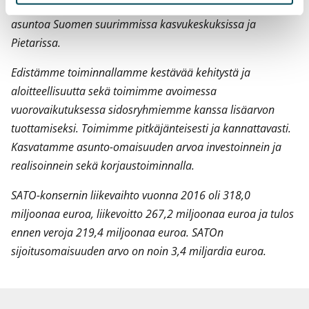
omistuksessa vuoden 2016 lopussa yhteensä noin 25 300
asuntoa Suomen suurimmissa kasvukeskuksissa ja
Pietarissa.
Edistämme toiminnallamme kestävää kehitystä ja
aloitteellisuutta sekä toimimme avoimessa
vuorovaikutuksessa sidosryhmiemme kanssa lisäarvon
tuottamiseksi. Toimimme pitkäjänteisesti ja kannattavasti.
Kasvatamme asunto-omaisuuden arvoa investoinnein ja
realisoinnein sekä korjaustoiminnalla.
SATO-konsernin liikevaihto vuonna 2016 oli 318,0
miljoonaa euroa, liikevoitto 267,2 miljoonaa euroa ja tulos
ennen veroja 219,4 miljoonaa euroa.
SATOn
sijoitusomaisuuden arvo on noin 3,4 miljardia euroa.