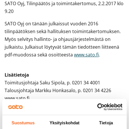
SATO Oyj, Tilinpäätös ja toimintakertomus, 2.2.2017 klo
9.20
SATO Oyj on tänään julkaissut vuoden 2016
tilinpäätöksen sekä hallituksen toimintakertomuksen.
Myös selvitys hallinto- ja ohjausjärjestelmästä on
julkaistu. Julkaisut löytyvät tämän tiedotteen liitteenä
pdf-muodossa sekä osoitteesta
www.sato.fi
.
Lisätietoja
Toimitusjohtaja Saku Sipola, p. 0201 34 4001
Talousjohtaja Markku Honkasalo, p. 0201 34 4226
www.sato.fi
LIITTEET
Tilinpäätös 2016
Suostumus
Yksityiskohdat
Tietoja
Hallituksen toimintakertomus 2016