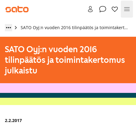
Val
SATO Oyj:n vuoden 2016 tilinpäätös ja toimintakertomus julkaistu
SATO Oyj:n vuoden 2016
tilinpäätös ja toimintakertomus
julkaistu
2.2.2017