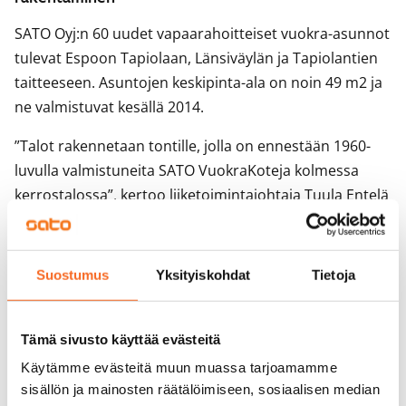
SATO Oyj:n 60 uudet vapaarahoitteiset vuokra-asunnot
tulevat Espoon Tapiolaan, Länsiväylän ja Tapiolantien
taitteeseen. Asuntojen keskipinta-ala on noin 49 m2 ja
ne valmistuvat kesällä 2014.
”Talot rakennetaan tontille, jolla on ennestään 1960-
luvulla valmistuneita SATO VuokraKoteja kolmessa
kerrostalossa”, kertoo liiketoimintajohtaja Tuula Entelä
SATOsta. ”Kaavamuutoksen ansiosta pystymme
tuottamaan uusia asuntoja valmiiseen rakenteeseen
palvelujen viereen. Uudet rakennukset istuvat hyvin
Suostumus
Yksityiskohdat
Tietoja
ympäristöönsä, ne on suunniteltu harkitusti ilmeeltään
samantyyliseksi vanhojen kanssa - katutason
Tämä sivusto käyttää evästeitä
autotalleja myöten”, Entelä jatkaa. ”Asemakaavoitusta
olisi hyvä kehittää
Käytämme evästeitä muun muassa tarjoamamme
täydennysrakentamismahdollisuuksien lisäämiseksi”.
sisällön ja mainosten räätälöimiseen, sosiaalisen median