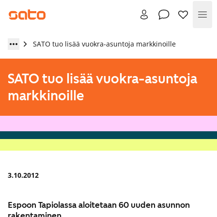
Val
SATO tuo lisää vuokra-asuntoja markkinoille
SATO tuo lisää vuokra-asuntoja
markkinoille
3.10.2012
Espoon Tapiolassa aloitetaan 60 uuden asunnon
rakentaminen