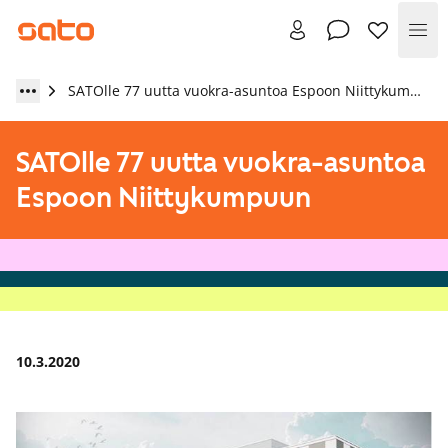
Val
SATOlle 77 uutta vuokra-asuntoa Espoon Niittykumpuun
SATOlle 77 uutta vuokra-asuntoa
Espoon Niittykumpuun
10.3.2020