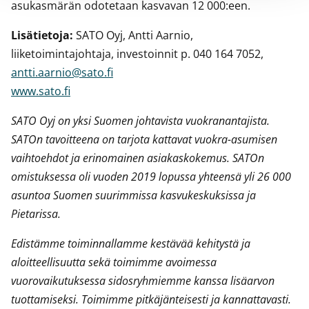
asukasmärän odotetaan kasvavan 12 000:een.
Lisätietoja:
SATO Oyj, Antti Aarnio,
liiketoimintajohtaja, investoinnit p. 040 164 7052,
antti.aarnio@sato.fi
www.sato.fi
SATO Oyj on yksi Suomen johtavista vuokranantajista.
SATOn tavoitteena on tarjota kattavat vuokra-asumisen
vaihtoehdot ja erinomainen asiakaskokemus. SATOn
omistuksessa oli vuoden 2019 lopussa yhteensä yli 26 000
asuntoa Suomen suurimmissa kasvukeskuksissa ja
Pietarissa.
Edistämme toiminnallamme kestävää kehitystä ja
aloitteellisuutta sekä toimimme avoimessa
vuorovaikutuksessa sidosryhmiemme kanssa lisäarvon
tuottamiseksi. Toimimme pitkäjänteisesti ja kannattavasti.