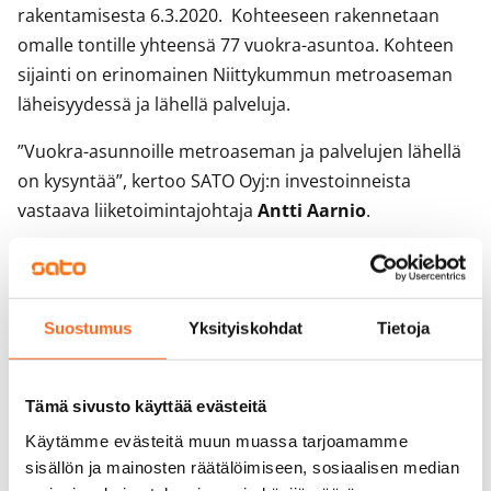
rakentamisesta 6.3.2020. Kohteeseen rakennetaan
omalle tontille yhteensä 77 vuokra-asuntoa. Kohteen
sijainti on erinomainen Niittykummun metroaseman
läheisyydessä ja lähellä palveluja.
”Vuokra-asunnoille metroaseman ja palvelujen lähellä
on kysyntää”, kertoo SATO Oyj:n investoinneista
vastaava liiketoimintajohtaja
Antti Aarnio
.
Kohteen lämmönlähteeksi valittiin maalämpö, jossa
hyödynnetään maaperään varastoitunutta auringon
energiaa. Maalämpö vähentää hiilidioksidipäästöjä ja
Suostumus
Yksityiskohdat
Tietoja
etenkin ilmaston lämmetessä maalämmön etuna on,
että sitä voidaan käyttää myös rakennuksen
viilentämiseen. Kohde on käytönaikaisesti hiilineutraali,
Tämä sivusto käyttää evästeitä
kun maalämmön lisäksi käytetään uusiutuvaa sähköä.
Käytämme evästeitä muun muassa tarjoamamme
sisällön ja mainosten räätälöimiseen, sosiaalisen median
”Tarkistamme kaikissa peruskorjaus- ja uudiskohteissa