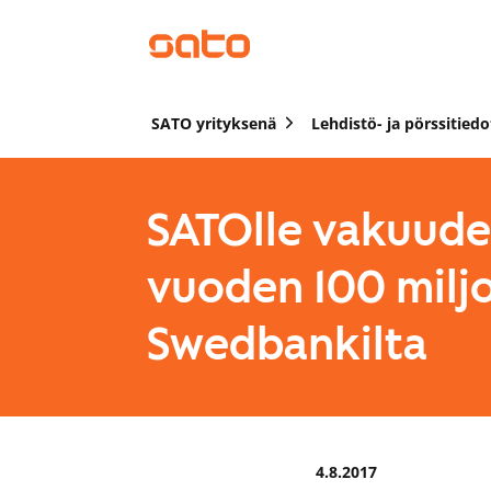
SATO yrityksenä
Lehdistö- ja pörssitiedo
SATOlle vakuude
vuoden 100 milj
Swedbankilta
4.8.2017