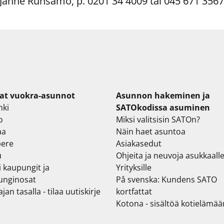
Janne Runsamo, p. 0201 34 4009 tai 045 671 3567
at vuokra-asunnot
Asunnon hakeminen ja
nki
SATOkodissa asuminen
o
Miksi valitsisin SATOn?
aa
Näin haet asuntoa
ere
Asiakasedut
u
Ohjeita ja neuvoja asukkaall
i kaupungit ja
Yrityksille
unginosat
På svenska: Kundens SATO
jan tasalla - tilaa uutiskirje
kortfattat
Kotona - sisältöä kotielämää