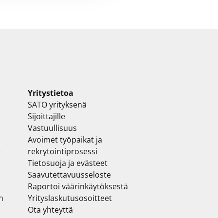
Yritystietoa
SATO yrityksenä
Sijoittajille
Vastuullisuus
Avoimet työpaikat ja
e
rekrytointiprosessi
Tietosuoja ja evästeet
Saavutettavuusseloste
Raportoi väärinkäytöksestä
n
Yrityslaskutusosoitteet
Ota yhteyttä