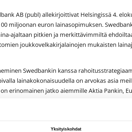
ank AB (publ) allekirjoittivat Helsingissä 4. elo
00 miljoonan euron lainasopimuksen. Swedbank
ina-ajaltaan pitkien ja merkittävimmiltä ehdoilt
omien joukkovelkakirjalainojen mukaisten lainaj
eneminen Swedbankin kanssa rahoitusstrategia
ivalla lainakokonaisuudella on arvokas asia mei
on erinomainen jatko aiemmille Aktia Pankin, E
 ja OP Yrityspankin kanssa sovituille vakuudettomi
ohtaja
Saku Sipola
toteaa. Varat tullaan käyttäm
inojen jälleenrahoitukseen ja konsernin yleisiin ra
Yksityiskohdat