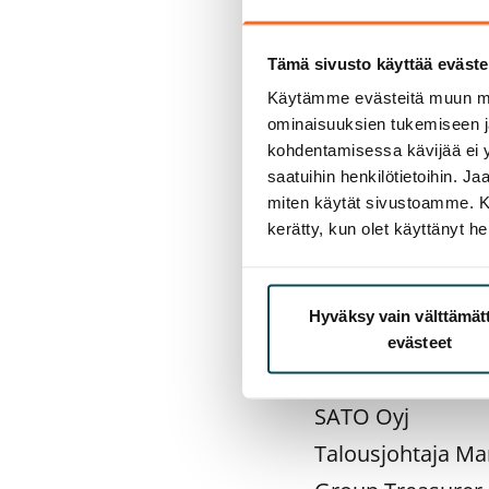
Rahoitussopimus 
kohti vakuudeto
Tämä sivusto käyttää eväste
2017 ensimmäisen
Käytämme evästeitä muun mu
ominaisuuksien tukemiseen 
SATO on johdonmu
kohdentamisessa kävijää ei y
saatuihin henkilötietoihin. J
parantanut likvid
miten käytät sivustoamme. Kump
vakuudeton rahoi
kerätty, kun olet käyttänyt he
kaupallisten pan
vieneet SATOa ko
Hyväksy vain välttämä
evästeet
Lisätietoja:
SATO Oyj
Talousjohtaja Ma