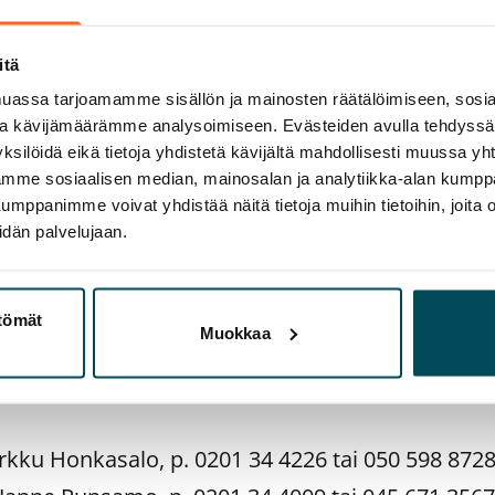
vahvistaa SATOn toimenpiteitä muuttaa rahoit
nta suuntaa. SATOn reaalivakuudesta vapaan om
itä
 vuosineljänneksen lopussa oli 56,3 prosenttia.
assa tarjoamamme sisällön ja mainosten räätälöimiseen, sosia
ja kävijämäärämme analysoimiseen. Evästeiden avulla tehdyss
kaisesti kasvattanut rahoitusrakenteensa mon
ksilöidä eikä tietoja yhdistetä kävijältä mahdollisesti muussa y
aamme sosiaalisen median, mainosalan ja analytiikka-alan kumppa
iteettiasemaansa. Tärkeä askel oli syndikoitu 40
panimme voivat yhdistää näitä tietoja muihin tietoihin, joita olet
tuslimiittisopimus, joka solmittiin kesäkuussa 2
idän palvelujaan.
kkien kanssa. Myös vakuudettomat joukkovelkakir
hti entistä vakaampaa rahoitusrakennetta
ttömät
Muokkaa
rkku Honkasalo, p. 0201 34 4226 tai 050 598 872