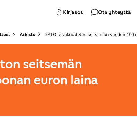
Kirjaudu
Ota yhteyttä
tteet
Arkisto
SATOlle vakuudeton seitsemän vuoden 100 m
ton seitsemän
oonan euron laina