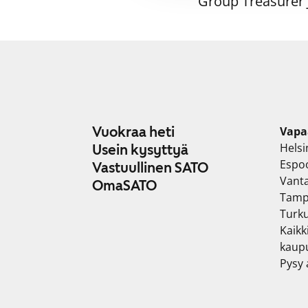
Group Treasurer 
Vuokraa heti
Vapa
Helsi
Usein kysyttyä
Espo
Vastuullinen SATO
Vant
OmaSATO
Tamp
Turk
Kaikk
kaup
Pysy a