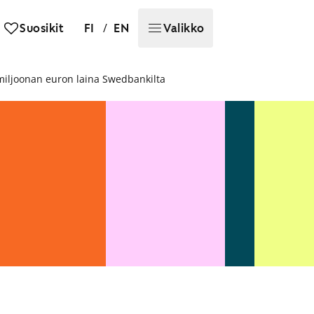
/
Suosikit
FI
EN
Valikko
iljoonan euron laina Swedbankilta