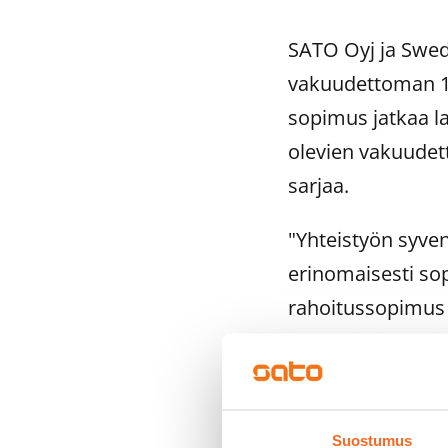
SATO Oyj ja Swedb
vakuudettoman 1
sopimus jatkaa la
olevien vakuudett
sarjaa.
"Yhteistyön syv
erinomaisesti sop
rahoitussopimus 
Investointipankin
SATOn toimitusj
vakuudellisten la
Suostumus