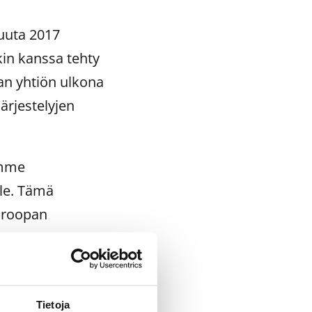
kuuta 2017
in kanssa tehty
aan yhtiön ulkona
ärjestelyjen
amme
lle. Tämä
uroopan
lle lainoille",
ään
hoitustarpeisiin.
Tietoja