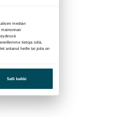
usrakennettaan
aisuuden osuus
alisen median
ä mainonnan
imuotoisuutta ja
hteydessä
neillemme tietoja siitä,
0 miljoonan euron
 antanut heille tai joita on
016 useiden
jalainat ovat
Salli kaikki
8