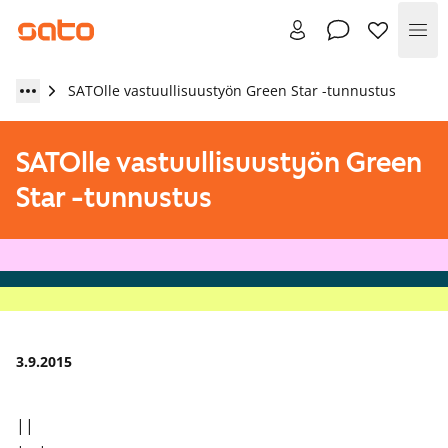
Val
SATOlle vastuullisuustyön Green Star -tunnustus
SATOlle vastuullisuustyön Green
Star -tunnustus
3.9.2015
||