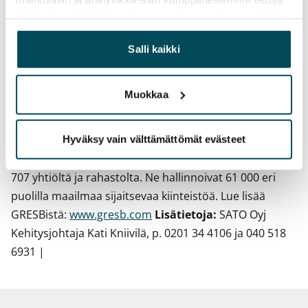
Viimeaikainen panostuksemme
siitä, miten käytät sivustoamme. Kumppanimme voivat
vastuullisuusraportointiin vaikutti myös tulokseen. -
yhdistää näitä tietoja muihin tietoihin, joita olet antanut
Koemme osallistumisen vastuullisuusvertailuun
heille tai joita on kerätty, kun olet käyttänyt heidän
Salli kaikki
hyödyllisenä vastuullisuustoimenpiteiden
palvelujaan.
kehittämisvälineenä jatkotyömme kannalta. Se antaa
Muokkaa
myös suuntaa vastuullisuuteen liittyvien
toimenpiteiden sisällyttämiseksi arjen toimintaan.
Vuoden 2015 GRESB raportin tulokset perustuvat
Hyväksy vain välttämättömät evästeet
vastuullisuutta koskevaan aineistoon, joka on kerätty
707 yhtiöltä ja rahastolta. Ne hallinnoivat 61 000 eri
puolilla maailmaa sijaitsevaa kiinteistöä. Lue lisää
GRESBistä:
www.gresb.com
Lisätietoja:
SATO Oyj
Kehitysjohtaja Kati Kniivilä, p. 0201 34 4106 ja 040 518
6931 |