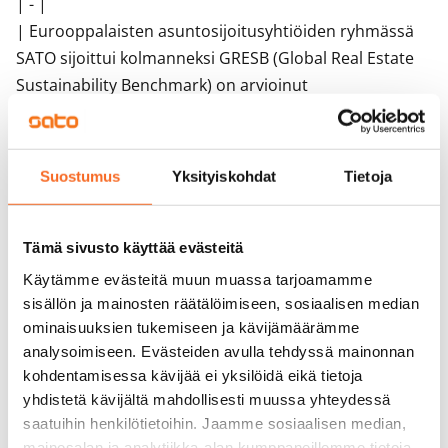
| - |
| Eurooppalaisten asuntosijoitusyhtiöiden ryhmässä
SATO sijoittui kolmanneksi GRESB (Global Real Estate
Sustainability Benchmark) on arvioinut
asuntosijoitusyhtiö SATOn vastuullisuusohjelman ja
sijoittanut sen vertailun parhaaseen, Green Star -
luokkaan. SATO oli omassa vertailuryhmässään,
Suostumus
Yksityiskohdat
Tietoja
eurooppalaisten asuntosijoittajien joukossa kolmas
kahdestakymmenestä. Maailmanlaajuisesti SATO oli
noin 60 osallistuneesta asuntosijoittajasta viidenneksi
Tämä sivusto käyttää evästeitä
paras. Kehitysjohtaja
Kati Kniivilä
SATOsta: -
Käytämme evästeitä muun muassa tarjoamamme
Osallistuimme vastuullisuuden vertailuun ensimmäistä
sisällön ja mainosten räätälöimiseen, sosiaalisen median
kertaa ja ilahduimme hyvästä sijoituksestamme
ominaisuuksien tukemiseen ja kävijämäärämme
analysoimiseen. Evästeiden avulla tehdyssä mainonnan
vertailuyrityksiin nähden. - Tekemämme työ
kohdentamisessa kävijää ei yksilöidä eikä tietoja
energiatehokkuuden parantamiseksi,
yhdistetä kävijältä mahdollisesti muussa yhteydessä
sidosryhmäyhteistyön kehittämiseksi ja toiminnan
saatuihin henkilötietoihin. Jaamme sosiaalisen median,
periaatteiden selkeyttämiseksi saivat tunnustusta.
mainosalan ja analytiikka-alan kumppaneillemme tietoja