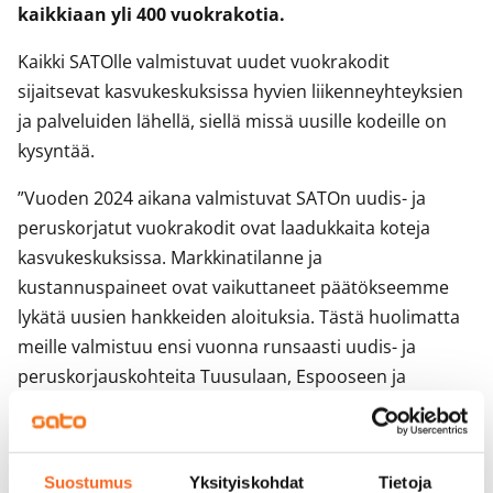
kaikkiaan yli 400 vuokrakotia.
Kaikki SATOlle valmistuvat uudet vuokrakodit
sijaitsevat kasvukeskuksissa hyvien liikenneyhteyksien
ja palveluiden lähellä, siellä missä uusille kodeille on
kysyntää.
”Vuoden 2024 aikana valmistuvat SATOn uudis- ja
peruskorjatut vuokrakodit ovat laadukkaita koteja
kasvukeskuksissa. Markkinatilanne ja
kustannuspaineet ovat vaikuttaneet päätökseemme
lykätä uusien hankkeiden aloituksia. Tästä huolimatta
meille valmistuu ensi vuonna runsaasti uudis- ja
peruskorjauskohteita Tuusulaan, Espooseen ja
Helsinkiin. Katseemme suuntaavat jo vuoteen 2025,
jonka osalta arvioimme jatkuvasti tulevaa markkinaa ja
asuntokysyntää.
Suostumus
Yksityiskohdat
Tietoja