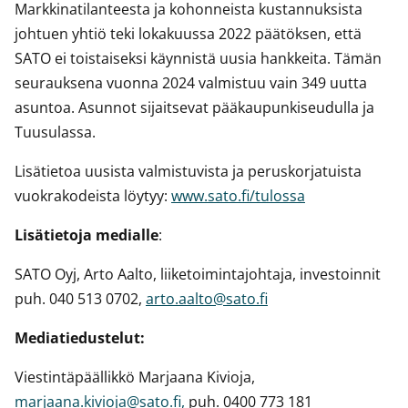
Markkinatilanteesta ja kohonneista kustannuksista
johtuen yhtiö teki lokakuussa 2022 päätöksen, että
SATO ei toistaiseksi käynnistä uusia hankkeita. Tämän
seurauksena vuonna 2024 valmistuu vain 349 uutta
asuntoa. Asunnot sijaitsevat pääkaupunkiseudulla ja
Tuusulassa.
Lisätietoa uusista valmistuvista ja peruskorjatuista
vuokrakodeista löytyy:
www.sato.fi/tulossa
Lisätietoja medialle
:
SATO Oyj, Arto Aalto, liiketoimintajohtaja, investoinnit
puh. 040 513 0702,
arto.aalto@sato.fi
Mediatiedustelut:
Viestintäpäällikkö Marjaana Kivioja,
marjaana.kivioja@sato.fi,
puh. 0400 773 181