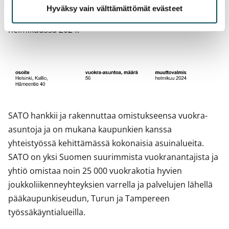
Helsingissä Kalliossa sijaitseva Hämeentie 40 on
Hyväksy vain välttämättömät evästeet
peruskorjauksessa ja kodit ovat vuokrattavissa
helmikuussa 2024.
SATO hankkii ja rakennuttaa omistukseensa vuokra-
asuntoja ja on mukana kaupunkien kanssa
yhteistyössä kehittämässä kokonaisia asuinalueita.
SATO on yksi Suomen suurimmista vuokranantajista ja
yhtiö omistaa noin 25 000 vuokrakotia hyvien
joukkoliikenneyhteyksien varrella ja palvelujen lähellä
pääkaupunkiseudun, Turun ja Tampereen
työssäkäyntialueilla.