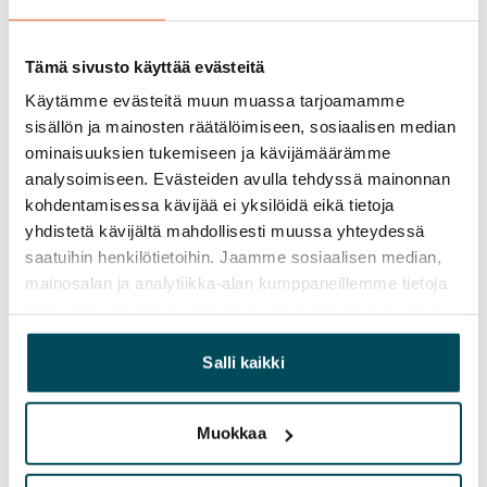
SATO jatkaa omistamiensa vuokrakotien ja talojen
peruskorjaamista elinkaariperiaatteiden mukaisesti,
Tämä sivusto käyttää evästeitä
mikä on olennainen osa sitoutumistamme tarjota
Käytämme evästeitä muun muassa tarjoamamme
kestävää ja vastuullista asumista”, toteaa
sisällön ja mainosten räätälöimiseen, sosiaalisen median
investoinneista vastaava liiketoimintajohtaja
Arto
ominaisuuksien tukemiseen ja kävijämäärämme
Aalto
.
analysoimiseen. Evästeiden avulla tehdyssä mainonnan
kohdentamisessa kävijää ei yksilöidä eikä tietoja
Vuonna 2024 valmistuvat uudet
ja peruskorjatut
yhdistetä kävijältä mahdollisesti muussa yhteydessä
vuokrakodit
saatuihin henkilötietoihin. Jaamme sosiaalisen median,
mainosalan ja analytiikka-alan kumppaneillemme tietoja
siitä, miten käytät sivustoamme. Kumppanimme voivat
yhdistää näitä tietoja muihin tietoihin, joita olet antanut
heille tai joita on kerätty, kun olet käyttänyt heidän
Salli kaikki
palvelujaan.
Muokkaa