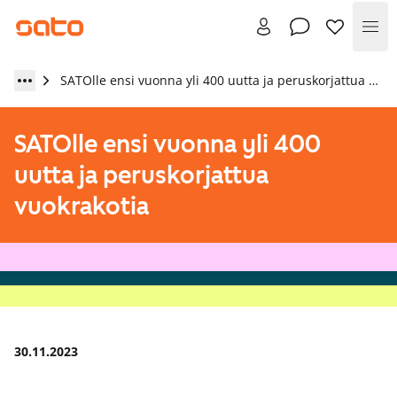
Val
SATOlle ensi vuonna yli 400 uutta ja peruskorjattua vuokrakotia
SATOlle ensi vuonna yli 400
uutta ja peruskorjattua
vuokrakotia
30.11.2023