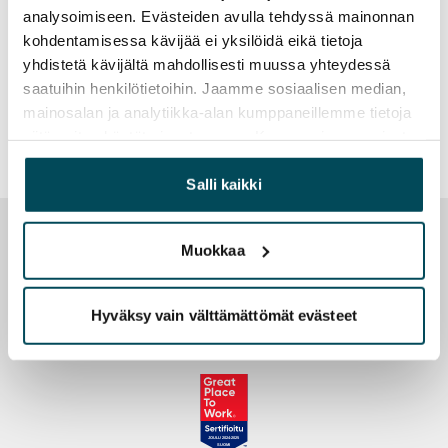
asuntomarkkinoiden tulevaisuuden näkymistä SATOn
analysoimiseen. Evästeiden avulla tehdyssä mainonnan
järjestämässä "SATO Housing Evening" -
kohdentamisessa kävijää ei yksilöidä eikä tietoja
kutsuvierastilaisuudessa Habitare-messuilla 10.9.2009.
yhdistetä kävijältä mahdollisesti muussa yhteydessä
saatuihin henkilötietoihin. Jaamme sosiaalisen median,
Lue lisää
mainosalan ja analytiikka-alan kumppaneillemme tietoja
siitä, miten käytät sivustoamme. Kumppanimme voivat
yhdistää näitä tietoja muihin tietoihin, joita olet antanut
heille tai joita on kerätty, kun olet käyttänyt heidän
Salli kaikki
palvelujaan.
Muokkaa
Vuokraa heti
Usein kysyttyä
Vastuullinen SATO
Hyväksy vain välttämättömät evästeet
OmaSATO
JOULU 2024-2025
SUOMI