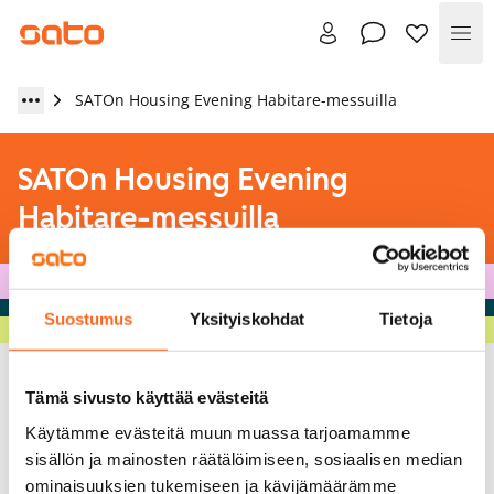
Val
SATOn Housing Evening Habitare-messuilla
SATOn Housing Evening
Habitare-messuilla
Suostumus
Yksityiskohdat
Tietoja
Tämä sivusto käyttää evästeitä
11.9.2009
Käytämme evästeitä muun muassa tarjoamamme
sisällön ja mainosten räätälöimiseen, sosiaalisen median
SATOn toimitusjohtaja Erkka Valkila kertoi
ominaisuuksien tukemiseen ja kävijämäärämme