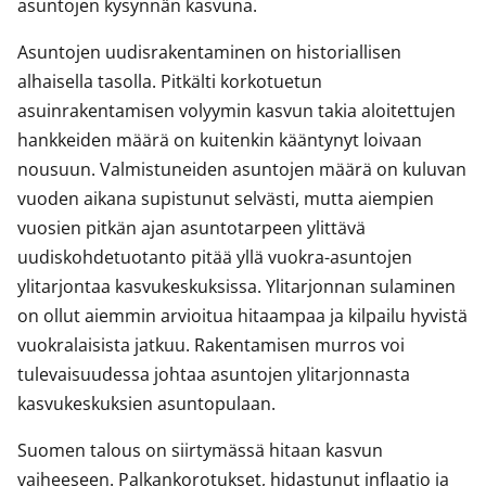
asuntojen kysynnän kasvuna.
Asuntojen uudisrakentaminen on historiallisen
alhaisella tasolla. Pitkälti korkotuetun
asuinrakentamisen volyymin kasvun takia aloitettujen
hankkeiden määrä on kuitenkin kääntynyt loivaan
nousuun. Valmistuneiden asuntojen määrä on kuluvan
vuoden aikana supistunut selvästi, mutta aiempien
vuosien pitkän ajan asuntotarpeen ylittävä
uudiskohdetuotanto pitää yllä vuokra-asuntojen
ylitarjontaa kasvukeskuksissa. Ylitarjonnan sulaminen
on ollut aiemmin arvioitua hitaampaa ja kilpailu hyvistä
vuokralaisista jatkuu. Rakentamisen murros voi
tulevaisuudessa johtaa asuntojen ylitarjonnasta
kasvukeskuksien asuntopulaan.
Suomen talous on siirtymässä hitaan kasvun
vaiheeseen. Palkankorotukset, hidastunut inflaatio ja