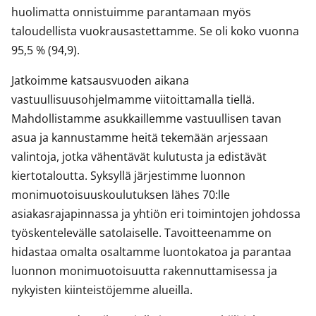
huolimatta onnistuimme parantamaan myös
taloudellista vuokrausastettamme. Se oli koko vuonna
95,5 % (94,9).
Jatkoimme katsausvuoden aikana
vastuullisuusohjelmamme viitoittamalla tiellä.
Mahdollistamme asukkaillemme vastuullisen tavan
asua ja kannustamme heitä tekemään arjessaan
valintoja, jotka vähentävät kulutusta ja edistävät
kiertotaloutta. Syksyllä järjestimme luonnon
monimuotoisuuskoulutuksen lähes 70:lle
asiakasrajapinnassa ja yhtiön eri toimintojen johdossa
työskentelevälle satolaiselle. Tavoitteenamme on
hidastaa omalta osaltamme luontokatoa ja parantaa
luonnon monimuotoisuutta rakennuttamisessa ja
nykyisten kiinteistöjemme alueilla.