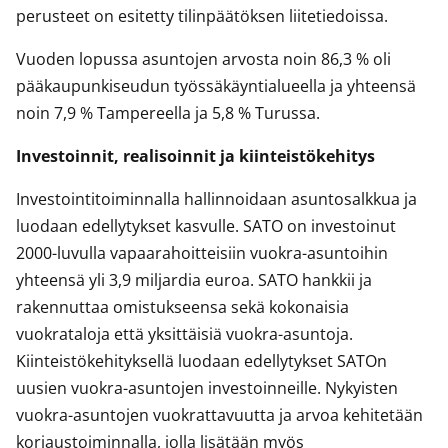
perusteet on esitetty tilinpäätöksen liitetiedoissa.
Vuoden lopussa asuntojen arvosta noin 86,3 % oli
pääkaupunkiseudun työssäkäyntialueella ja yhteensä
noin 7,9 % Tampereella ja 5,8 % Turussa.
Investoinnit, realisoinnit ja kiinteistökehitys
Investointitoiminnalla hallinnoidaan asuntosalkkua ja
luodaan edellytykset kasvulle. SATO on investoinut
2000-luvulla vapaarahoitteisiin vuokra-asuntoihin
yhteensä yli 3,9 miljardia euroa. SATO hankkii ja
rakennuttaa omistukseensa sekä kokonaisia
vuokrataloja että yksittäisiä vuokra-asuntoja.
Kiinteistökehityksellä luodaan edellytykset SATOn
uusien vuokra-asuntojen investoinneille. Nykyisten
vuokra-asuntojen vuokrattavuutta ja arvoa kehitetään
korjaustoiminnalla, jolla lisätään myös