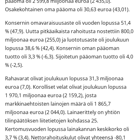
pääoma oli 2 599,8 miljoonaa euroa (2 435,0).
Osakekohtainen oma pääoma oli 30,63 euroa (43,01).
Konsernin omavaraisuusaste oli vuoden lopussa 51,4
% (47,9). Uutta pitkäaikaista rahoitusta nostettiin 800,0
miljoonaa euroa (255,0) ja luototusaste oli joulukuun
lopussa 38,6 % (42,4). Konsernin oman pääoman
tuotto oli 3,3 % (-6,3). Sijoitetun pääoman tuotto oli 4,0
% (-2,5).
Rahavarat olivat joulukuun lopussa 31,3 miljoonaa
euroa (7,0). Korolliset velat olivat joulukuun lopussa
1 970,1 miljoonaa euroa (2 159,2), josta
markkinaehtoisten lainojen määrä oli 1 865,7
miljoonaa euroa (2 044,0). Lainaerittely on yhtiön
tilinpäätöksen liitetietojen kohdassa 25.
Kertomusvuoden lopussa lainakannan keskikorko oli
3,7 % (3,4). Nettorahoituskulut olivat yhteensä -80,1