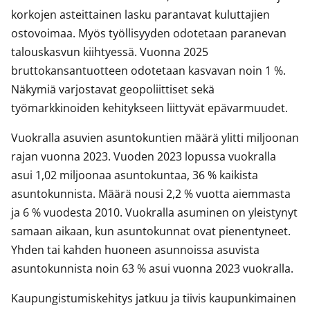
korkojen asteittainen lasku parantavat kuluttajien
ostovoimaa. Myös työllisyyden odotetaan paranevan
talouskasvun kiihtyessä. Vuonna 2025
bruttokansantuotteen odotetaan kasvavan noin 1 %.
Näkymiä varjostavat geopoliittiset sekä
työmarkkinoiden kehitykseen liittyvät epävarmuudet.
Vuokralla asuvien asuntokuntien määrä ylitti miljoonan
rajan vuonna 2023. Vuoden 2023 lopussa vuokralla
asui 1,02 miljoonaa asuntokuntaa, 36 % kaikista
asuntokunnista. Määrä nousi 2,2 % vuotta aiemmasta
ja 6 % vuodesta 2010. Vuokralla asuminen on yleistynyt
samaan aikaan, kun asuntokunnat ovat pienentyneet.
Yhden tai kahden huoneen asunnoissa asuvista
asuntokunnista noin 63 % asui vuonna 2023 vuokralla.
Kaupungistumiskehitys jatkuu ja tiivis kaupunkimainen