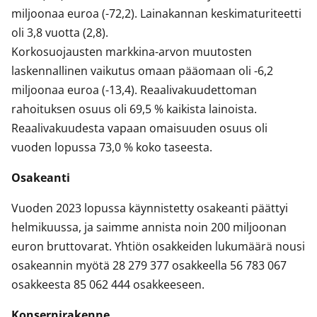
miljoonaa euroa (-72,2). Lainakannan keskimaturiteetti
oli 3,8 vuotta (2,8).
Korkosuojausten markkina-arvon muutosten
laskennallinen vaikutus omaan pääomaan oli -6,2
miljoonaa euroa (-13,4). Reaalivakuudettoman
rahoituksen osuus oli 69,5 % kaikista lainoista.
Reaalivakuudesta vapaan omaisuuden osuus oli
vuoden lopussa 73,0 % koko taseesta.
Osakeanti
Vuoden 2023 lopussa käynnistetty osakeanti päättyi
helmikuussa, ja saimme annista noin 200 miljoonan
euron bruttovarat. Yhtiön osakkeiden lukumäärä nousi
osakeannin myötä 28 279 377 osakkeella 56 783 067
osakkeesta 85 062 444 osakkeeseen.
Konsernirakenne