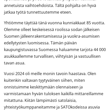
annetuista vaihtoehdoista. Tältä pohjalta on hyvä
jatkaa työtä tunnettuutemme eteen.
Yhtiömme täyttää tänä vuonna kunniakkaat 85 vuotta.
Olemme olleet keskeisessä roolissa sodan jälkeisen
Suomen jälleenrakentamisessa ja vuokra-asumisen
edellytysten luomisessa. Tämän päivän
kaupungistuvassa Suomessa haluamme tarjota 44 000
asukkaallemme turvallisen, viihtyisän ja vastuullisen
tavan asua.
Vuosi 2024 oli meille monin tavoin haastava. Olen
kuitenkin valtavan tyytyväinen siihen, miten
onnistuimme keskittymään olennaiseen ja
varmistamaan hyvän tuloksen kaikilla mittareillamme
mitattuna. Kiitän lämpimästi satolaisia,
yhteistyökumppaneitamme ja SATOkodeissa asuvia