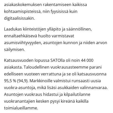
asiakaskokemuksen rakentamiseen kaikissa
kohtaamispisteissä, niin fyysisissä kuin
digitaalisissakin.
Laadukas kiinteistöjen ylläpito ja säännöllinen,
ennaltaehkäisevä huolto varmistavat
asumisviihtyvyyden, asuntojen kunnon ja niiden arvon
säilymisen.
Katsausvuoden lopussa SATOlla oli noin 44 000
asiakasta. Taloudellinen vuokrausasteemme parani
edelliseen vuoteen verrattuna ja se oli katsausvuonna
95,5 % (94,9). Markkinoille valmistui runsaasti uusia
vuokra-asuntoja, mikä lisäsi asukkaiden valinnanvaraa.
Asuntojen vuokraus hidastui ja kilpailutilanne
vuokranantajien kesken pysyi kireänä kaikilla
toimialueillamme.