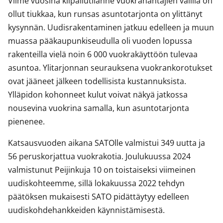
Viime vuosina kilpailutilanne vuokranantajien välillä on
ollut tiukkaa, kun runsas asuntotarjonta on ylittänyt
kysynnän. Uudisrakentaminen jatkuu edelleen ja muun
muassa pääkaupunkiseudulla oli vuoden lopussa
rakenteilla vielä noin 6 000 vuokrakäyttöön tulevaa
asuntoa. Ylitarjonnan seurauksena vuokrankorotukset
ovat jääneet jälkeen todellisista kustannuksista.
Ylläpidon kohonneet kulut voivat näkyä jatkossa
nousevina vuokrina samalla, kun asuntotarjonta
pienenee.
Katsausvuoden aikana SATOlle valmistui 349 uutta ja
56 peruskorjattua vuokrakotia. Joulukuussa 2024
valmistunut Peijinkuja 10 on toistaiseksi viimeinen
uudiskohteemme, sillä lokakuussa 2022 tehdyn
päätöksen mukaisesti SATO pidättäytyy edelleen
uudiskohdehankkeiden käynnistämisestä.