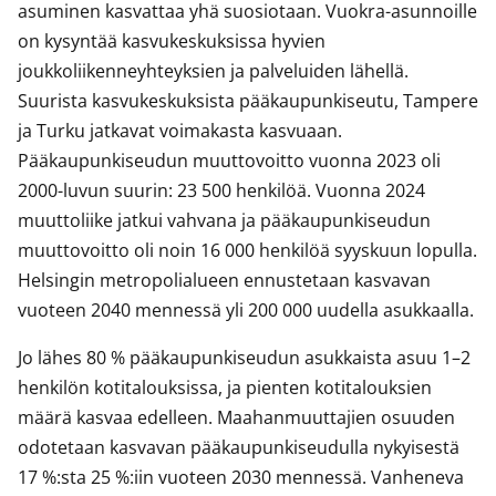
asuminen kasvattaa yhä suosiotaan. Vuokra-asunnoille
on kysyntää kasvukeskuksissa hyvien
joukkoliikenneyhteyksien ja palveluiden lähellä.
Suurista kasvukeskuksista pääkaupunkiseutu, Tampere
ja Turku jatkavat voimakasta kasvuaan.
Pääkaupunkiseudun muuttovoitto vuonna 2023 oli
2000-luvun suurin: 23 500 henkilöä. Vuonna 2024
muuttoliike jatkui vahvana ja pääkaupunkiseudun
muuttovoitto oli noin 16 000 henkilöä syyskuun lopulla.
Helsingin metropolialueen ennustetaan kasvavan
vuoteen 2040 mennessä yli 200 000 uudella asukkaalla.
Jo lähes 80 % pääkaupunkiseudun asukkaista asuu 1–2
henkilön kotitalouksissa, ja pienten kotitalouksien
määrä kasvaa edelleen. Maahanmuuttajien osuuden
odotetaan kasvavan pääkaupunkiseudulla nykyisestä
17 %:sta 25 %:iin vuoteen 2030 mennessä. Vanheneva