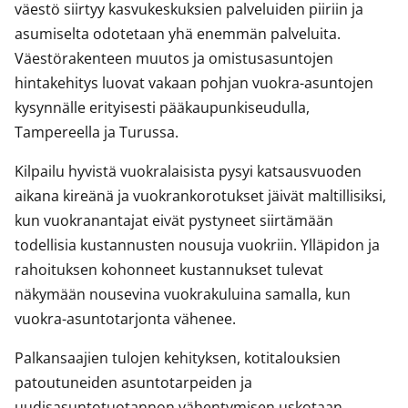
väestö siirtyy kasvukeskuksien palveluiden piiriin ja
asumiselta odotetaan yhä enemmän palveluita.
Väestörakenteen muutos ja omistusasuntojen
hintakehitys luovat vakaan pohjan vuokra-asuntojen
kysynnälle erityisesti pääkaupunkiseudulla,
Tampereella ja Turussa.
Kilpailu hyvistä vuokralaisista pysyi katsausvuoden
aikana kireänä ja vuokrankorotukset jäivät maltillisiksi,
kun vuokranantajat eivät pystyneet siirtämään
todellisia kustannusten nousuja vuokriin. Ylläpidon ja
rahoituksen kohonneet kustannukset tulevat
näkymään nousevina vuokrakuluina samalla, kun
vuokra-asuntotarjonta vähenee.
Palkansaajien tulojen kehityksen, kotitalouksien
patoutuneiden asuntotarpeiden ja
uudisasuntotuotannon vähentymisen uskotaan