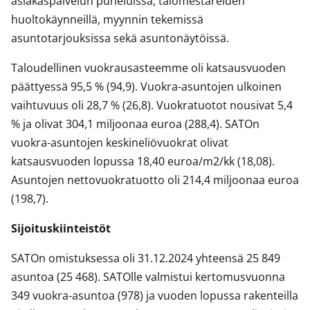
asiakaspalvelun puheluissa, talomestareiden
huoltokäynneillä, myynnin tekemissä
asuntotarjouksissa sekä asuntonäytöissä.
Taloudellinen vuokrausasteemme oli katsausvuoden
päättyessä 95,5 % (94,9). Vuokra-asuntojen ulkoinen
vaihtuvuus oli 28,7 % (26,8). Vuokratuotot nousivat 5,4
% ja olivat 304,1 miljoonaa euroa (288,4). SATOn
vuokra-asuntojen keskineliövuokrat olivat
katsausvuoden lopussa 18,40 euroa/m2/kk (18,08).
Asuntojen nettovuokratuotto oli 214,4 miljoonaa euroa
(198,7).
Sijoituskiinteistöt
SATOn omistuksessa oli 31.12.2024 yhteensä 25 849
asuntoa (25 468). SATOlle valmistui kertomusvuonna
349 vuokra-asuntoa (978) ja vuoden lopussa rakenteilla