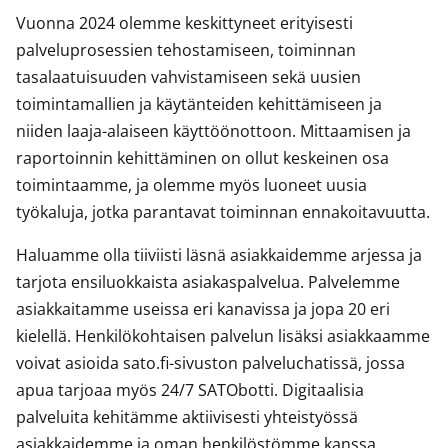
Vuonna 2024 olemme keskittyneet erityisesti
palveluprosessien tehostamiseen, toiminnan
tasalaatuisuuden vahvistamiseen sekä uusien
toimintamallien ja käytänteiden kehittämiseen ja
niiden laaja-alaiseen käyttöönottoon. Mittaamisen ja
raportoinnin kehittäminen on ollut keskeinen osa
toimintaamme, ja olemme myös luoneet uusia
työkaluja, jotka parantavat toiminnan ennakoitavuutta.
Haluamme olla tiiviisti läsnä asiakkaidemme arjessa ja
tarjota ensiluokkaista asiakaspalvelua. Palvelemme
asiakkaitamme useissa eri kanavissa ja jopa 20 eri
kielellä. Henkilökohtaisen palvelun lisäksi asiakkaamme
voivat asioida sato.fi-sivuston palveluchatissä, jossa
apua tarjoaa myös 24/7 SATObotti. Digitaalisia
palveluita kehitämme aktiivisesti yhteistyössä
asiakkaidemme ja oman henkilöstömme kanssa.