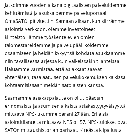
Jatkoimme vuoden aikana digitaalisten palveluidemme
kehittämistä ja asukkaidemme palveluportaali,
OmaSATO, päivitettiin. Samaan aikaan, kun siirrämme
asiointia verkkoon, olemme investoineet
kiinteistöillämme työskentelevien omien
talomestareidemme ja palvelupäälliköidemme
osaamiseen ja heidän kykyynsä kohdata asukkaamme
niin tavallisessa arjessa kuin vaikeissakin tilanteissa.
Haluamme varmistaa, että asiakkaat saavat
yhtenäisen, tasalaatuisen palvelukokemuksen kaikissa
kohtaamisissaan meidän satolaisten kanssa.
Saamamme asiakaspalaute on ollut pääosin
erinomaista ja asumisen aikaista asiakastyytyväisyyttä
mittaava NPS-lukumme parani 27:ään. Erilaisia
asiointitilanteita mittaava NPS oli 57. NPS-tulokset ovat
SATOn mittaushistorian parhaat. Kireästä kilpailusta