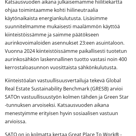
Katsausvuoden aikana julkaisemamme hiilitiekartta
ohjaa toimintaamme kohti hiilineutraalia
käytönaikaista energiankulutusta. Lisäsimme
suunnitelmamme mukaisesti maalämmön käyttöä
kiinteistöissämme ja saimme päätökseen
aurinkovoimaloiden asennukset 23:een asuintaloon.
Vuonna 2024 kiinteistöissämme paikallisesti tuotetun
aurinkosähkön laskennallinen tuotto vastasi noin 400
kerrostaloasunnon vuosittaista sähkönkulutusta.
Kiinteistöalan vastuullisuusvertailuja tekevä Global
Real Estate Sustainability Benchmark (GRESB) arvioi
SATOn vastuullisuustyön kolmen tähden ja Green Star
-tunnuksen arvoiseksi. Katsausvuoden aikana
menestyimme erityisen hyvin sosiaalisen vastuun
arvioissa.
SATO on jo kolmatta kertaa Great Place To Work® -