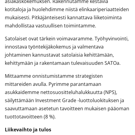
asiakaskokemuksen. Rakennutamme kestäviä
kotitaloja ja huolehdimme niistä elinkaariperiaatteiden
mukaisesti. Pitkäjänteisesti kannattava liiketoiminta
mahdollistaa vastuullisen toimintamme.
Satolaiset ovat tärkein voimavaramme. Työhyvinvointi,
innostava työntekijäkokemus ja valmentava
johtaminen kannustavat satolaisia kehittämään,
kehittymään ja rakentamaan tulevaisuuden SATOa.
Mittaamme onnistumistamme strategisten
mittareiden avulla. Pyrimme parantamaan
asukkaidemme nettosuositteluhalukkuutta (NPS),
säilyttämään Investment Grade -luottoluokituksen ja
saavuttamaan asetetun tavoitteen mukaisen pääoman
tuottotavoitteen (8 %).
Liikevaihto ja tulos