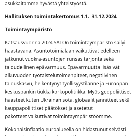
asukkaitamme hyvästä yhteistyöstä.
Hallituksen toimintakertomus 1.1.–31.12.2024
Toimintaympäristö
Katsausvuonna 2024 SATOn toimintaympäristö säilyi
haastavana. Asuntotoimialaan vaikuttivat edelleen
jatkunut vuokra-asuntojen runsas tarjonta sekä
taloudellinen epävarmuus. Epävarmuutta lisäsivät
alkuvuoden työtaistelutoimenpiteet, negatiivinen
talouskasvu, heikentynyt työllisyystilanne ja Euroopan
keskuspankin tiukka korkopolitiikka. Myös geopoliittiset
haasteet kuten Ukrainan sota, globaalit jännitteet sekä
kauppapoliittiset päätökset ja asetetut
pakotteet vaikuttivat toimintaympäristöömme.
Kokonaisinflaatio euroalueella on hidastunut selvästi