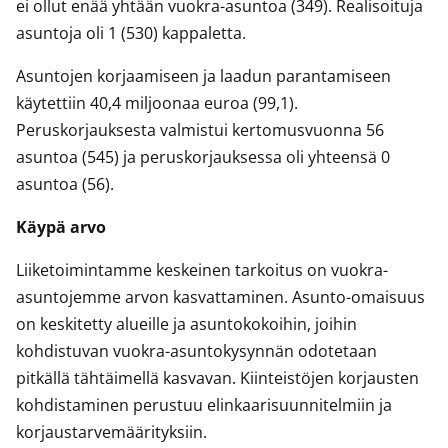
ei ollut enää yhtään vuokra-asuntoa (349). Realisoituja
asuntoja oli 1 (530) kappaletta.
Asuntojen korjaamiseen ja laadun parantamiseen
käytettiin 40,4 miljoonaa euroa (99,1).
Peruskorjauksesta valmistui kertomusvuonna 56
asuntoa (545) ja peruskorjauksessa oli yhteensä 0
asuntoa (56).
Käypä arvo
Liiketoimintamme keskeinen tarkoitus on vuokra-
asuntojemme arvon kasvattaminen. Asunto-omaisuus
on keskitetty alueille ja asuntokokoihin, joihin
kohdistuvan vuokra-asuntokysynnän odotetaan
pitkällä tähtäimellä kasvavan. Kiinteistöjen korjausten
kohdistaminen perustuu elinkaarisuunnitelmiin ja
korjaustarvemäärityksiin.