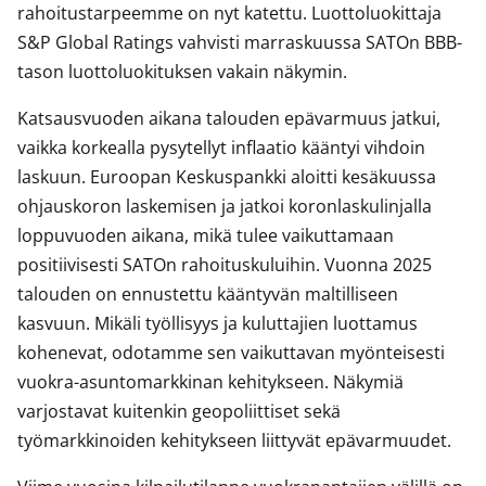
rahoitustarpeemme on nyt katettu. Luottoluokittaja
S&P Global Ratings vahvisti marraskuussa SATOn BBB-
tason luottoluokituksen vakain näkymin.
Katsausvuoden aikana talouden epävarmuus jatkui,
vaikka korkealla pysytellyt inflaatio kääntyi vihdoin
laskuun. Euroopan Keskuspankki aloitti kesäkuussa
ohjauskoron laskemisen ja jatkoi koronlaskulinjalla
loppuvuoden aikana, mikä tulee vaikuttamaan
positiivisesti SATOn rahoituskuluihin. Vuonna 2025
talouden on ennustettu kääntyvän maltilliseen
kasvuun. Mikäli työllisyys ja kuluttajien luottamus
kohenevat, odotamme sen vaikuttavan myönteisesti
vuokra-asuntomarkkinan kehitykseen. Näkymiä
varjostavat kuitenkin geopoliittiset sekä
työmarkkinoiden kehitykseen liittyvät epävarmuudet.