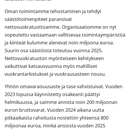
Oman toimintamme tehostaminen ja tehdyt
säästötoimenpiteet paransivat
nettovuokratuottoamme. Organisaatiomme on nyt
sopeutettu vastaamaan vallitsevaa toimintaympäristöä
ja kiinteät kulumme alenevat noin miljoona euroa.
Suurin osa säästöistä toteutuu vuonna 2025.
Nettovuokratuoton myönteiseen kehitykseen
vaikuttivat katsausvuonna myös maltilliset
vuokrantarkistukset ja vuokrausasteen nousu.
Yhtiön omavaraisuusaste ja tase vahvistuivat. Vuoden
2023 lopussa käynnistetty osakeanti päättyi
helmikuussa, ja saimme annista noin 200 miljoonan
euron bruttovarat. Vuoden 2024 aikana uutta
pitkäaikaista rahoitusta nostettiin yhteensä 800
miljoonaa euroa, minkä ansiosta vuoden 2025