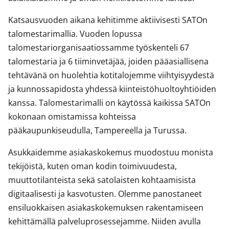
Katsausvuoden aikana kehitimme aktiivisesti SATOn
talomestarimallia. Vuoden lopussa
talomestariorganisaatiossamme työskenteli 67
talomestaria ja 6 tiiminvetäjää, joiden pääasiallisena
tehtävänä on huolehtia kotitalojemme viihtyisyydestä
ja kunnossapidosta yhdessä kiinteistöhuoltoyhtiöiden
kanssa. Talomestarimalli on käytössä kaikissa SATOn
kokonaan omistamissa kohteissa
pääkaupunkiseudulla, Tampereella ja Turussa.
Asukkaidemme asiakaskokemus muodostuu monista
tekijöistä, kuten oman kodin toimivuudesta,
muuttotilanteista sekä satolaisten kohtaamisista
digitaalisesti ja kasvotusten. Olemme panostaneet
ensiluokkaisen asiakaskokemuksen rakentamiseen
kehittämällä palveluprosessejamme. Niiden avulla