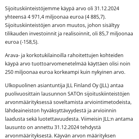
Sijoituskiinteistöjemme käypä arvo oli 31.12.2024
yhteensä 4 971,4 miljoonaa euroa (4 885,7).
Sijoituskiinteistöjen arvon muutos, johon sisältyy
tilikauden investoinnit ja realisoinnit, oli 85,7 miljoonaa
euroa (-158,5).
Arava- ja korkotukilainoilla rahoitettujen kohteiden
käypä arvo tuottoarvomenetelmää käyttäen olisi noin
250 miljoonaa euroa korkeampi kuin nykyinen arvo.
Ulkopuolinen asiantuntija JLL Finland Oy (JLL) antaa
puolivuosittain lausunnon SATOn sijoituskiinteistöjen
arvonmäärityksessä soveltamista arviointimetodeista,
lähdeaineiston hyväksyttävyydestä ja arvioinnin
laadusta sekä luotettavuudesta. Viimeisin JLL:n antama
lausunto on annettu 31.12.2024 tehdystä
arvonmäärityksestä. Käyvän arvon määrityksen