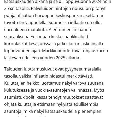
katsauskauden aikana ja se oli loppuvuonna 2024 noin
2 %:n tasolla. Palveluiden hintojen nousu on pitänyt
pohjainflaation Euroopan keskuspankin asettaman
tavoitteen yläpuolella. Suomessa inflaatio on ollut
euroalueen matalinta. Alentuneen inflaation
seurauksena Euroopan keskuspankki aloitti
koronlaskut kesäkuussa ja jatkoi koronlaskulinjalla
loppuvuoden ajan. Markkinat odottavat ohjauskoron
laskevan edelleen vuoden 2025 aikana.
Talouden luottamusluvut ovat pysyneet matalalla
tasolla, vaikka inflaatio hidastui merkittävästi.
Kuluttajien heikko luottamus näkyi varovaisuutena
kulutuksessa ja vuokra-asuntojen valinnassa. Myös
asumistukipolitiikassa tehdyt muutokset saattavat
ohjata kuluttajia etsimään nykyistä edullisempia
asuntoja, mikä näkyi katsauskaudella pienempien