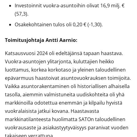
Investoinnit vuokra-asuntoihin olivat 16,9 milj. €
(57,3).
Osakekohtainen tulos oli 0,20 € (-1,30).
Toimitusjohtaja Antti Aarnio:
Katsausvuosi 2024 oli edeltäjänsä tapaan haastava.
Vuokra-asuntojen ylitarjonta, kuluttajien heikko
luottamus, korkea korkotaso ja yleinen taloudellinen
epävarmuus haastoivat asuntovuokrauksen toimijoita.
Vaikka asuntorakentaminen oli historiallisen alhaisella
tasolla, aiemmin valmistuneita uudiskohteita oli yhä
markkinoilla odotettua enemmän ja kilpailu hyvistä
vuokralaisista jatkui kovana. Haastavasta
markkinatilanteesta huolimatta SATOn taloudellinen
vuokrausaste ja asiakastyytyväisyys paranivat vuoden
takaiseen verrattuna.