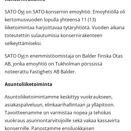
SATO Oyj on SATO-konsernin emoyhtiö. Emoyhtiöllä oli
kertomusvuoden lopulla yhteensä 11 (13)
liiketoimintaa harjoittavaa tytäryhtiötä. Vuoden aikana
toteutettiin sulautumisia konsernirakenteen
selkeyttämiseksi.
SATO Oyj:n enemmistöomistaja on Balder Finska Otas
AB, jonka emoyhtiö on Tukholman pörssissä
noteerattu Fastighets AB Balder.
Asuntoliiketoiminta
Asuntoliiketoimintamme keskittyy vuokraukseen,
asiakaspalveluun, elinkaarihallintaan ja ylläpitoon.
Tavoitteenamme on varmistaa nopea ja tehokas
vuokraus asunnontarvitsijoille sekä vakaa kassavirta
konsernille. Panostamme ensiluokkaisen