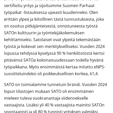
sertifioitu yritys ja sijoituimme Suomen Parhaat
työpaikat -listauksessa upeasti kuudenneksi. Olen
erittäin ylpeä ja kiitollinen tästä tunnustuksesta, joka
on osoitus pitkäjänteisestä, onnistuneesta työstä
SATOn kulttuurin ja työntekijäkokemuksen
kehittämiseksi. Satolaiset ovat ylpeitä tekemästään
työstä ja kokevat sen merkitykselliseksi. Vuoden 2024
lopussa tehdyssä kyselyssä 90 % henkilöstöstä kertoi
pitävänsä SATOa kokonaisuudessaan todella hyvänä
työpaikkana. Myös ensimmäistä kertaa mitattu eNPS-
suositteluindeksi oli poikkeuksellisen korkea, 61,4.
SATO on toimialamme tunnetuin brändi. Vuoden 2024
lopun tilastojen mukaan SATO oli ensimmäinen
mieleen tuleva vuokranantaja viidennekselle
vastaajista. Lisäksi yli 40 % vastaajista mainitsi SATOn
spontaanisti ja yli 80 % tunnisti yrityksen valmiiksi