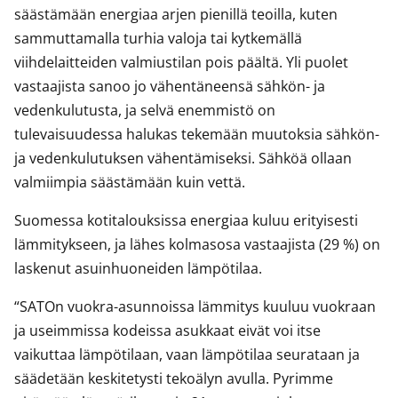
säästämään energiaa arjen pienillä teoilla, kuten
sammuttamalla turhia valoja tai kytkemällä
viihdelaitteiden valmiustilan pois päältä. Yli puolet
vastaajista sanoo jo vähentäneensä sähkön- ja
vedenkulutusta, ja selvä enemmistö on
tulevaisuudessa halukas tekemään muutoksia sähkön-
ja vedenkulutuksen vähentämiseksi. Sähköä ollaan
valmiimpia säästämään kuin vettä.
Suomessa kotitalouksissa energiaa kuluu erityisesti
lämmitykseen, ja lähes kolmasosa vastaajista (29 %) on
laskenut asuinhuoneiden lämpötilaa.
“SATOn vuokra-asunnoissa lämmitys kuuluu vuokraan
ja useimmissa kodeissa asukkaat eivät voi itse
vaikuttaa lämpötilaan, vaan lämpötilaa seurataan ja
säädetään keskitetysti tekoälyn avulla. Pyrimme