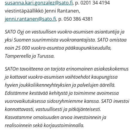
susanna.kari.gonzalez@sato.fi
, p. 0201 34 4194
viestintäpäällikkö Jenni Rantanen,
jenni.rantanen@sato.fi
, p. 050 386 4381
SATO Oyj on vastuullisen vuokra-asumisen asiantuntija ja
yksi Suomen suurimmista vuokranantajista. SATO omistaa
noin 25 000 vuokra-asuntoa pääkaupunkiseudulla,
Tampereella ja Turussa.
SATOn tavoitteena on tarjota erinomainen asiakaskokemus
ja kattavat vuokra-asumisen vaihtoehdot kaupungissa
hyvien joukkoliikenneyhteyksien ja palvelujen äärellä.
Edistämme kestävää kehitystä ja toimimme avoimessa
vuorovaikutuksessa sidosryhmiemme kanssa. SATO investoi
kannattavasti, vastuullisesti ja pitkäjänteisesti.
Kasvatamme omaisuuden arvoa investoinnein ja
realisoinnein sekä korjaustoiminnalla.