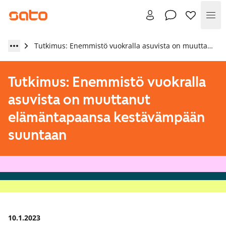
Val
Tutkimus: Enemmistö vuokralla asuvista on muuttanut elämäntapaansa kestävämpään suuntaan
Tutkimus: Enemmistö vuokralla
asuvista on muuttanut
elämäntapaansa kestävämpään
suuntaan
10.1.2023