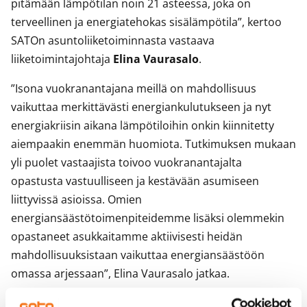
pitämään lämpötilan noin 21 asteessa, joka on
terveellinen ja energiatehokas sisälämpötila”, kertoo
SATOn asuntoliiketoiminnasta vastaava
liiketoimintajohtaja
Elina Vaurasalo
.
”Isona vuokranantajana meillä on mahdollisuus
vaikuttaa merkittävästi energiankulutukseen ja nyt
energiakriisin aikana lämpötiloihin onkin kiinnitetty
aiempaakin enemmän huomiota. Tutkimuksen mukaan
yli puolet vastaajista toivoo vuokranantajalta
opastusta vastuulliseen ja kestävään asumiseen
liittyvissä asioissa. Omien
energiansäästötoimenpiteidemme lisäksi olemmekin
opastaneet asukkaitamme aktiivisesti heidän
mahdollisuuksistaan vaikuttaa energiansäästöön
omassa arjessaan”, Elina Vaurasalo jatkaa.
Lähes jokainen vuokralla asuva kierrättää – 53 %