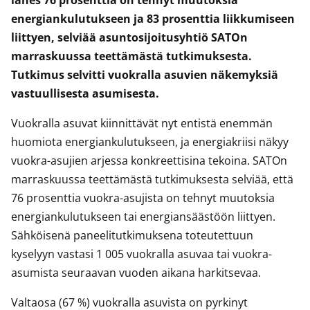
lähes 76 prosenttia on tehnyt muutoksia
energiankulutukseen ja 83 prosenttia liikkumiseen
liittyen, selviää asuntosijoitusyhtiö SATOn
marraskuussa teettämästä tutkimuksesta.
Tutkimus selvitti vuokralla asuvien näkemyksiä
vastuullisesta asumisesta.
Vuokralla asuvat kiinnittävät nyt entistä enemmän
huomiota energiankulutukseen, ja energiakriisi näkyy
vuokra-asujien arjessa konkreettisina tekoina. SATOn
marraskuussa teettämästä tutkimuksesta selviää, että
76 prosenttia vuokra-asujista on tehnyt muutoksia
energiankulutukseen tai energiansäästöön liittyen.
Sähköisenä paneelitutkimuksena toteutettuun
kyselyyn vastasi 1 005 vuokralla asuvaa tai vuokra-
asumista seuraavan vuoden aikana harkitsevaa.
Valtaosa (67 %) vuokralla asuvista on pyrkinyt