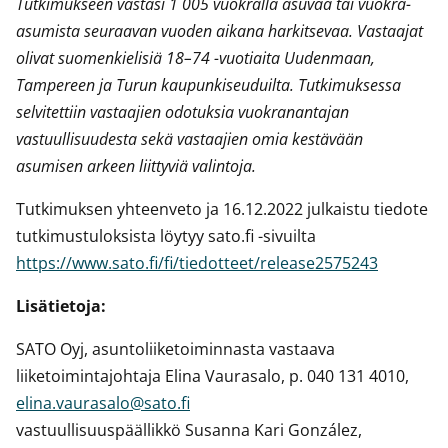
Tutkimukseen vastasi 1 005 vuokralla asuvaa tai vuokra-
asumista seuraavan vuoden aikana harkitsevaa. Vastaajat
olivat suomenkielisiä 18–74 -vuotiaita Uudenmaan,
Tampereen ja Turun kaupunkiseuduilta. Tutkimuksessa
selvitettiin vastaajien odotuksia vuokranantajan
vastuullisuudesta sekä vastaajien omia kestävään
asumisen arkeen liittyviä valintoja.
Tutkimuksen yhteenveto ja 16.12.2022 julkaistu tiedote
tutkimustuloksista löytyy sato.fi -sivuilta
https://www.sato.fi/fi/tiedotteet/release2575243
Lisätietoja:
SATO Oyj, asuntoliiketoiminnasta vastaava
liiketoimintajohtaja Elina Vaurasalo, p. 040 131 4010,
elina.vaurasalo@sato.fi
vastuullisuuspäällikkö Susanna Kari González,