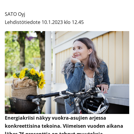
SATO Oyj
Lehdistötiedote 10.1.2023 klo 12.45
Energiakriisi näkyy vuokra-asujien arjessa
konkreettisina tekoina. Viimeisen vuoden aikana