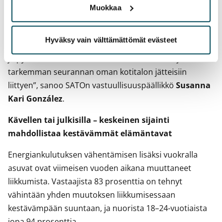
Vastuullisuusohjelmamme yhtenä tavoitteena on
Muokkaa
materiaalitehokkuuden lisääminen ja kiertotalouden
periaatteiden edistäminen asumisen aikana.
Hyväksy vain välttämättömät evästeet
Kehitämme esimerkiksi jäteraportointiamme jatkuvasti
ja pyrimme mahdollistamaan asukkaillemme jatkossa
tarkemman seurannan oman kotitalon jätteisiin
liittyen”, sanoo SATOn vastuullisuuspäällikkö
Susanna
Kari González
.
Kävellen tai julkisilla – keskeinen sijainti
mahdollistaa kestävämmät elämäntavat
Energiankulutuksen vähentämisen lisäksi vuokralla
asuvat ovat viimeisen vuoden aikana muuttaneet
liikkumista. Vastaajista 83 prosenttia on tehnyt
vähintään yhden muutoksen liikkumisessaan
kestävämpään suuntaan, ja nuorista 18–24-vuotiaista
jopa 94 prosenttia.