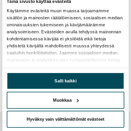
Tämä sivusto käyttää evästeitä
Käytämme evästeitä muun muassa tarjoamamme
sisällön ja mainosten räätälöimiseen, sosiaalisen median
ominaisuuksien tukemiseen ja kävijämäärämme
analysoimiseen. Evästeiden avulla tehdyssä mainonnan
kohdentamisessa kävijää ei yksilöidä eikä tietoja
yhdistetä kävijältä mahdollisesti muussa yhteydessä
saatuihin henkilötietoihin. Jaamme sosiaalisen median,
mainosalan ja analytiikka-alan kumppaneillemme tietoja
siitä, miten käytät sivustoamme. Kumppanimme voivat
yhdistää näitä tietoja muihin tietoihin, joita olet antanut
heille tai joita on kerätty, kun olet käyttänyt heidän
Salli kaikki
palvelujaan.
Muokkaa
Hyväksy vain välttämättömät evästeet